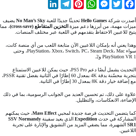
L
T
P
W
M
T
F
i
e
i
h
e
w
a
أصدرت شركة
Hello Games
تحديثًا جديدًا للعبة
No Man’s Sky
يضيف
n
l
n
a
s
i
c
ميزات مهمة، من أبرزها دعم ميزة
التخزين المتقاطع (cross-save)
، مما
يتيح للاعبين الاحتفاظ بتقدمهم في اللعبة عبر مختلف المنصات.
k
e
t
t
s
t
e
b
t
e
s
e
g
e
وهذا يعني أنه بإمكان اللاعبين الآن متابعة اللعب من أي منصة كانت،
سواء PlayStation، Xbox، Switch، PC، Steam Deck، Mac، وحتى
d
r
r
A
n
e
o
PlayStation VR 1 و2.
I
a
e
p
g
r
o
التحديث يشمل أيضًا دعم PS5 Pro، حيث يمكن للاعبين الاستمتاع
بتجربة محسّنة بدقة 4K بمعدل 60 إطارًا في الثانية بفضل تقنية PSSR،
n
m
s
p
e
k
مع إضافة خيار دقة 8K بمعدل 30 إطارًا في الثانية.
t
r
علاوة على ذلك، تم تحسين العديد من الجوانب الرسومية، بما في ذلك
الإضاءة، الانعكاسات، والتظليل.
كما يتضمن التحديث فرصة جديدة لمحبي
Mass Effect
، حيث يمكنهم
المشاركة في حدث
Expedition
الذي يعيد سفينة
SSV Normandy
SR1
الشهيرة، مما يضفي المزيد من التشويق والإثارة على تجربة
اللاعبين.