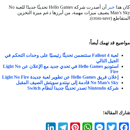
كان هذا
خبر
أن أصدرت شركة Hello Games تحديثًا جديدًا للعبة No
Man’s Sky يضيف ميزات مهمة، من أبرزها دعم ميزة التخزين
المتقاطع (cross-save).
مواضيع قد تهمك أيضاً:
لعبة Fallout 4 ستتضمن تحديثًا رئيسيًا على وحدات التحكم في
الجيل التالي
استوديو Hello Games في تحدي جديد مع الإعلان عن Light No
Fire
إعلان فريق Hello Games عن تطوير لعبة جديدة Light No Fire
No Man’s Sky قادمة إلى نينتدو سويتش الصيف المقبل
شركة Nintendo تصدر تحديثًا جديدا لنظام Switch
شارك المقالة!
L
T
P
W
M
T
F