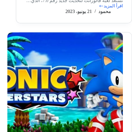
تستعد لعبة فالورانت لتحديث جديد رقم 7.0، الذي…
اقرأ المزيد
لعبة
محمود
21 يونيو، 2023
Valorant
ستحصل
على
وضع
Deathmatch
جديد
في
27
يونيو