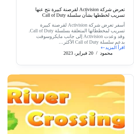
تعرض شركة Activision لقرصنة كبيرة نتج عنها
تسريب لخططها بشأن سلسلة Call of Duty
أسفر تعرض شركة Activision لقرصنة كبيرة
تسريب لمخططاتها المتعلقة بسلسلة Call of Duty.
وقد وعدت Activision إلى جانب مايكروسوفت
بدعم سلسلة Call of Duty الأكثر…
اقرأ المزيد
تعرض
محمود
20 فبراير، 2023
شركة
Activision
لقرصنة
كبيرة
نتج
عنها
تسريب
لخططها
بشأن
سلسلة
Call
of
Duty