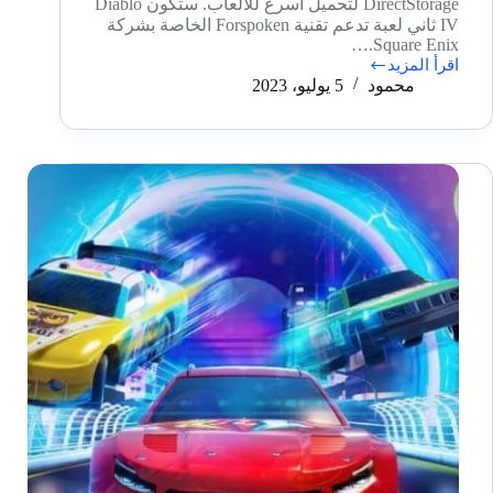
DirectStorage لتحميل أسرع للألعاب. ستكون Diablo
IV ثاني لعبة تدعم تقنية Forspoken الخاصة بشركة
Square Enix.…
اقرأ المزيد
Diablo
محمود
5 يوليو، 2023
IV
ثاني
لعبة
تدعم
تقنية
Forspoken
الخاصة
بشركة
Square
Enix