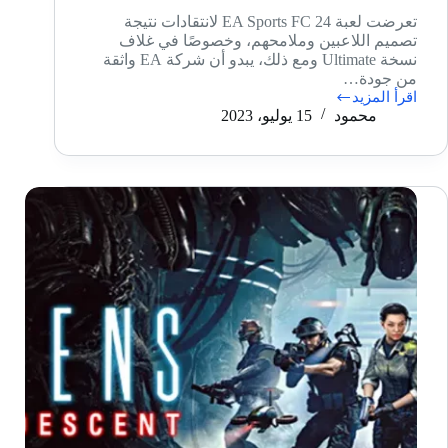
تعرضت لعبة EA Sports FC 24 لانتقادات نتيجة
تصميم اللاعبين وملامحهم، وخصوصًا في غلاف
نسخة Ultimate ومع ذلك، يبدو أن شركة EA واثقة
من جودة…
اقرأ المزيد
عيوب
محمود
15 يوليو، 2023
تصميم
لعبة
EA
Sports
FC
24
تُحدث
ضجة
وسط
محبي
وعشاق
فيفا