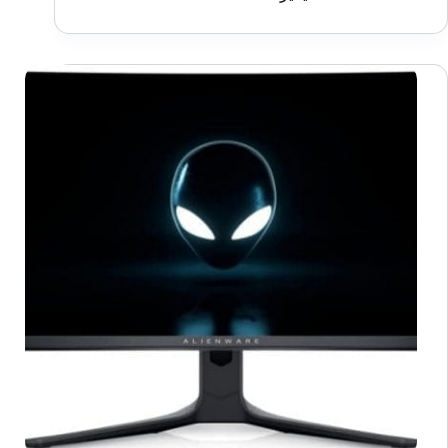
مفاجأة
CES
2024
بإعلان
شاشتين
منحنيتين
UltraSharp