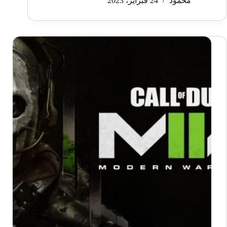
محمود
24 فبراير، 2023
التطوير
الرقمي
الأوكرانية
ترسل
طلب
منع
بيع
لعبة
Atomic
Heart