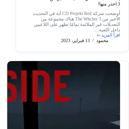
3 احذر منها!
أوضحت شركة CD Projekt Red أنه في التحديث
الأخير من The Witcher 3 هناك مجموعة من
التعديلات غير الملائمة تمامًا تظهر على اللاعبين
داخل اللعبة.…
اقرأ المزيد
إضافات
محمود
13 فبراير، 2023
بالخطأ
في
التحديث
الأخير
من
The
Witcher
3
احذر
منها!