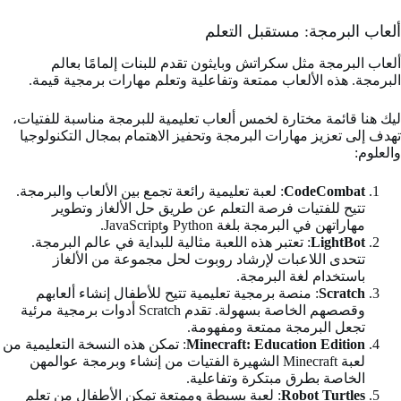
ألعاب البرمجة: مستقبل التعلم
ألعاب البرمجة مثل سكراتش وبايثون تقدم للبنات إلمامًا بعالم
البرمجة. هذه الألعاب ممتعة وتفاعلية وتعلم مهارات برمجية قيمة.
ليك هنا قائمة مختارة لخمس ألعاب تعليمية للبرمجة مناسبة للفتيات،
تهدف إلى تعزيز مهارات البرمجة وتحفيز الاهتمام بمجال التكنولوجيا
والعلوم:
CodeCombat
: لعبة تعليمية رائعة تجمع بين الألعاب والبرمجة.
تتيح للفتيات فرصة التعلم عن طريق حل الألغاز وتطوير
مهاراتهن في البرمجة بلغة Python وJavaScript.
LightBot
: تعتبر هذه اللعبة مثالية للبداية في عالم البرمجة.
تتحدى اللاعبات لإرشاد روبوت لحل مجموعة من الألغاز
باستخدام لغة البرمجة.
Scratch
: منصة برمجية تعليمية تتيح للأطفال إنشاء ألعابهم
وقصصهم الخاصة بسهولة. تقدم Scratch أدوات برمجية مرئية
تجعل البرمجة ممتعة ومفهومة.
Minecraft: Education Edition
: تمكن هذه النسخة التعليمية من
لعبة Minecraft الشهيرة الفتيات من إنشاء وبرمجة عوالمهن
الخاصة بطرق مبتكرة وتفاعلية.
Robot Turtles
: لعبة بسيطة وممتعة تمكن الأطفال من تعلم