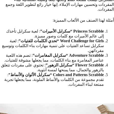
المفردات وتحسين مهارات الإملاء. إنها خيار رائع لتطوير اللغة وجمع
المفردات.
أمثلة لهذا الصنف من الألعاب المميزة:
Princess Scrabble “سكرابل الأميرات”
: لعبة سكرابل تأخذك
إلى عالم الأميرات مع كلمات وصور مميزة.
Word Challenge for Girls “تحدي الكلمات للفتيات”
: لعبة
سكرابل تساعد الفتيات على تنمية مهارات بناء الكلمات وتوسيع
مفرداتهن.
Adventure Scrabble “سكرابل المغامرات”
: تضم هذه اللعبة
عناصر المغامرة مع بناء الكلمات، مما يجعلها مشوقة للفتيات.
Flower Scrabble “سكرابل الزهور”
: تحتوي على مفردات تتعلق
بالزهور والجمال، مما يمنحها لمسة أنثوية.
Colors and Patterns Scrabble “سكرابل الألوان والأنماط”
:
تقدم مجموعة من الكلمات والأنماط الملونة، مما يجعلها تجربة
ممتعة لبناء المفردات.