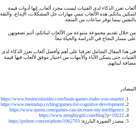
ألعاب تعزز الذكاء لدى الفتيات ليست مجرد ألعاب. إنها أدوات قيمة
لتمكين بناتكم. هذه الألعاب تنمي مهارات حل المشكلات، الإبداع، والثقة
بالنفس بينما توفر ساعات من المتعة.
من خلال تقديم مجموعة متنوعة من الألعاب لبناتكم، أنتم تضعونهن
على مسار النجاح في الدراسة والحياة معاً.
في هذا المقال الشامل تعرفنا على أهم وأفضل ألعاب تعزز الذكاء لدى
الفتيات حتى يتمكن الآباء والأمهات من اختيار موفق لألعاب فيها قيمة
مضافة لبناتهم.
المصادر
https://www.businessinsider.com/brain-games-make-you-smarter
https://www.mentalup.co/blog/games-for-cognitive-development
https://www.quora.com/games-can-increase-my-intelligence
https://www.amightygirl.com/blog?p=19222
مصدر الصورة البارزة:
https://pxhere.com/en/photo/1062703