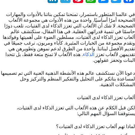
i
e
i
h
e
w
a
في عالمنا المتطور باستمرار، تمنحنا تمكين بناتنا بالأدوات والمهارات
n
l
n
a
s
i
c
الصحيحة أمرًا أساسيًا. واحدة من هذه الأدوات هي مجموعة الألعاب
الصحيحة. لا شك أن الألعاب التي تعزز الذكاء لدى الفتيات، تلعب دورًا
k
e
t
t
s
t
e
حاسمًا في تنمية قدراتهن العقلية. في هذا المقال، سنكتشف عالم
ألعاب تعزز الذكاء لدى الفتيات، مسلطين الضوء على أهميتها وفوائدها
e
g
e
s
e
t
b
ونقدم مجموعة من الخيارات المثيرة. كآباء ومربون، نرغب جميعًا في
تقديم الأفضل لبناتنا. واحدة من الطرق لدعم نموهن وتطويرهن هي
d
r
r
A
n
e
o
تقديمهن لألعاب تعزز
الذكاء
. هذه الألعاب لا تمنح متعة فقط، بل تتحدا
I
a
e
p
g
r
o
البنات وتحفز عقولهن.
n
m
s
p
e
k
دعونا الآن نستكشف عالم هذه الأنشطة الذهنية الغنية التي تم تصميمها
لمساعدة بناتكم على التحليل والتفكير المنظم والتركيز وحل
t
r
المشكلات الذهنية.
ألعاب تعزز الذكاء لدى الفتيات
لكن قبل الكلام عن هذه الألعاب التي تعزز الذكاء لدى الفتيات،
يستوقفنا السؤال المهم التالي:
لماذا تهم ألعاب تعزز الذكاء لدى الفتيات؟