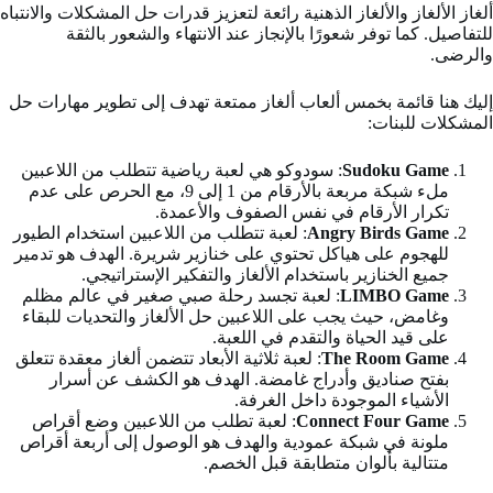
ألغاز الألغاز والألغاز الذهنية رائعة لتعزيز قدرات حل المشكلات والانتباه
للتفاصيل. كما توفر شعورًا بالإنجاز عند الانتهاء والشعور بالثقة
والرضى.
إليك هنا قائمة بخمس ألعاب ألغاز ممتعة تهدف إلى تطوير مهارات حل
المشكلات للبنات:
Sudoku Game
: سودوكو هي لعبة رياضية تتطلب من اللاعبين
ملء شبكة مربعة بالأرقام من 1 إلى 9، مع الحرص على عدم
تكرار الأرقام في نفس الصفوف والأعمدة.
Angry Birds Game
: لعبة تتطلب من اللاعبين استخدام الطيور
للهجوم على هياكل تحتوي على خنازير شريرة. الهدف هو تدمير
جميع الخنازير باستخدام الألغاز والتفكير الإستراتيجي.
LIMBO Game
: لعبة تجسد رحلة صبي صغير في عالم مظلم
وغامض، حيث يجب على اللاعبين حل الألغاز والتحديات للبقاء
على قيد الحياة والتقدم في اللعبة.
The Room Game
: لعبة ثلاثية الأبعاد تتضمن ألغاز معقدة تتعلق
بفتح صناديق وأدراج غامضة. الهدف هو الكشف عن أسرار
الأشياء الموجودة داخل الغرفة.
Connect Four Game
: لعبة تطلب من اللاعبين وضع أقراص
ملونة في شبكة عمودية والهدف هو الوصول إلى أربعة أقراص
متتالية بألوان متطابقة قبل الخصم.