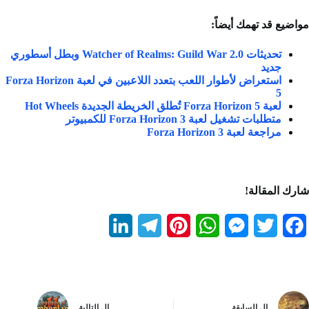
مواضيع قد تهمك أيضاً:
تحديثات Watcher of Realms: Guild War 2.0 وبطل أسطوري
جديد
استعراض لأطوار اللعب بتعدد اللاعبين في لعبة Forza Horizon
5
لعبة Forza Horizon 5 تُطلق الخريطة الجديدة Hot Wheels
متطلبات تشغيل لعبة 3 Forza Horizon للكمبيوتر
مراجعة لعبة 3 Forza Horizon
شارك المقالة!
L
T
P
W
M
T
F
i
e
i
h
e
w
a
n
l
n
a
s
i
c
k
e
t
t
s
t
e
ال
السابقة
ال
التالية