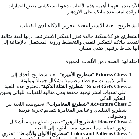
الآن بعدما فهمنا أهمية هذه الألعاب، دعونا نستكشف بعض الخيارات
الرائدة لمساعدة بناتكم على الازدهار:
الشطرنج: لعبة الاستراتيجية لتعزيز الذكاء لدى الفتيات
الشطرنج هو كلاسيكية خالدة تعزز التفكير الاستراتيجي. إنها لعبة مثالية
لتقديم بناتكم للتفكير النقدي والتخطيط ورؤية المستقبل. بالإضافة إلى
أنها نشاط ترفيهي ذهني ممتاز.
أمثلة لهذا الصنف من الألعاب المميزة:
Princess Chess “شطرنج الأميرة”
: لعبة شطرنج تأخذك إلى
عالم الأميرات مع قطع مصممة بأشكال جميلة وملونة.
Smart Girl’s Chess “شطرنج الفتاة الذكية”
: تحتوي هذه اللعبة
على تحديات استراتيجية ممتعة وهي مثالية للفتيات اللواتي يحببن
التفكير الذكي.
Adventure Chess “شطرنج المغامرات”
: تجمع هذه اللعبة بين
شطرنج التقليدي وعناصر المغامرة لتقديم تجربة فريدة
ومشوقة.
Flower Chess “شطرنج الزهور”
: تتميز بقطع مزينة بأشكال
زهور جميلة، مما يضيف لمسة أنثوية إلى اللعبة.
Colors and Patterns Chess “شطرنج الألوان والأنماط”
: تحتوي