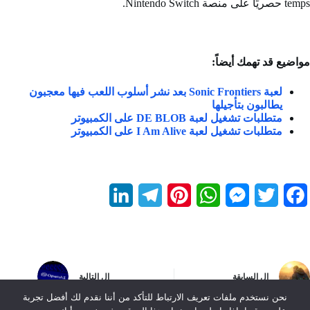
temps حصريًا على منصة Nintendo Switch.
مواضيع قد تهمك أيضاً:
لعبة Sonic Frontiers بعد نشر أسلوب اللعب فيها معجبون
يطالبون بتأجيلها
متطلبات تشغيل لعبة DE BLOB على الكمبيوتر
متطلبات تشغيل لعبة I Am Alive على الكمبيوتر
L
T
P
W
M
T
F
i
e
i
h
e
w
a
n
l
n
a
s
i
c
k
e
t
t
s
t
e
ال
السابقة
ال
التالية
e
g
e
s
e
t
b
نحن نستخدم ملفات تعريف الارتباط للتأكد من أننا نقدم لك أفضل تجربة