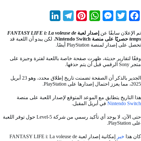
L
T
P
W
M
T
F
i
e
i
h
e
w
a
تم الإعلان سابقًا عن
إصدار لعبة
FANTASY LIFE i: La voleuse de
n
l
n
a
s
i
c
temps
حصريًا على منصة Nintendo Switch
، لكن يبدو أن اللعبة قد
تحصل على إصدار لمنصة PlayStation أيضًا.
k
e
t
t
s
t
e
b
t
e
s
e
g
e
وفقًا لتقارير حديثة، ظهرت صفحة خاصة باللعبة لفترة وجيزة على
متجر Sony الرقمي قبل أن يتم حذفها.
d
r
r
A
n
e
o
الجدير بالذكر أن الصفحة تضمنت تاريخ إطلاق محدد، وهو 23 أبريل
I
a
e
p
g
r
o
2025، مما يعزز احتمال إصدارها على PlayStation.
n
m
s
p
e
k
هذا التاريخ يتطابق مع الموعد المتوقع لإصدار اللعبة على منصة
t
r
Nintendo Switch
في أبريل المقبل.
حتى الآن، لا يوجد أي تأكيد رسمي من شركة Level-5 حول توفر اللعبة
على PlayStation.
كان هذا
خبر
إمكانية إصدار لعبة FANTASY LIFE i: La voleuse de