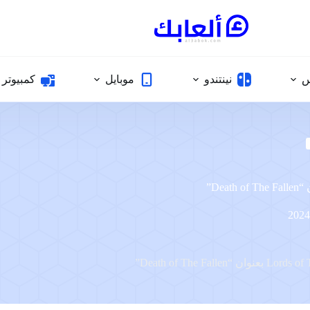
س
نينتندو
موبايل
كمبيوتر