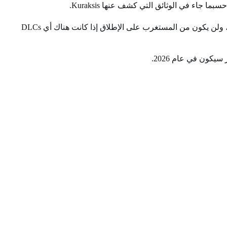
جاء في الوثائق التي كشف عنها Kuraksis.
وفي الوقت نفسه، يعمل Hexworks على تحسين Lords of the Fallen، حيث قد قاموا بإضافة العديد من المحتويات المجانية قبل نهاية عام 2023، ولن يكون من المستغرب على الإطلاق إذا كانت هناك أي DLCs