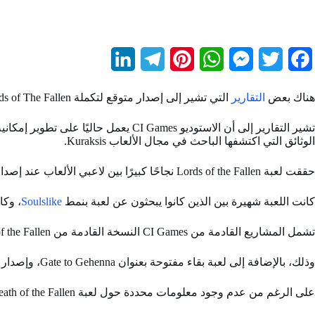
L
T
P
W
M
T
F
i
e
i
h
e
w
a
هناك بعض
التقارير
التي تشير إلى إصدار متوقع لتكملة Lords of The Fallen بعنوان “Death of The Fallen” ولكن هذا الصدور سيكون في عام 2026.
n
l
n
a
s
i
c
تشير التقارير إلى أن الاستوديو CI Games يعمل حاليًا على تطوير إمكانية إصدار تكملة للعبة
k
e
t
t
s
t
e
الوثائق التي اكتشفها الباحث في مجال الألعاب Kuraksis.
e
g
e
s
e
t
b
حققت لعبة Lords of the Fallen نجاحًا كبيرًا بين لاعبي الألعاب عند إصدارها الأولي، حيث تم بيع أكثر من مليون نسخة في مدة 10 أيام فقط من الإطلاق الرسمي.
d
r
r
A
n
e
o
كانت اللعبة شهيرة بين الذين كانوا يبحثون عن لعبة بنمط
Soulslike
، وكا
I
a
e
p
g
r
o
n
m
s
p
e
k
تشمل المشاريع القادمة من CI Games النسخة القادمة من Lords of the Fallen بعنوان Death of the Fallen.
t
r
وذلك، بالإضافة إلى لعبة بقاء مفتوحة بعنوان Gate to Gehenna، وإصدار جديد في سلسلة
على الرغم من عدم وجود معلومات محددة حول لعبة Death of the Fallen، يُشار إلى أن العنوان يخضع للتطوير من قبل استوديو Hexworks، نفس الاستوديو المسؤول عن Lords of the Fallen.