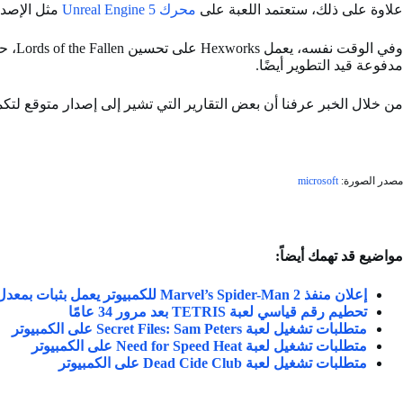
علاوة على ذلك، ستعتمد اللعبة على
محرك Unreal Engine 5
مثل الإصدار
مدفوعة قيد التطوير أيضًا.
من خلال الخبر عرفنا أن بعض التقارير التي تشير إلى إصدار متوقع لتكملة Lords of The Fallen بعنوان “Death of The Fallen” ولكن هذا الصدور سيكون في عا
مصدر الصورة:
microsoft
مواضيع قد تهمك أيضاً:
إعلان منفذ Marvel’s Spider-Man 2 للكمبيوتر يعمل بثبات بمعدل 60 إطارًا في الثانية
تحطيم رقم قياسي لعبة TETRIS بعد مرور 34 عامًا
متطلبات تشغيل لعبة Secret Files: Sam Peters على الكمبيوتر
متطلبات تشغيل لعبة Need for Speed Heat على الكمبيوتر
متطلبات تشغيل لعبة Dead Cide Club على الكمبيوتر