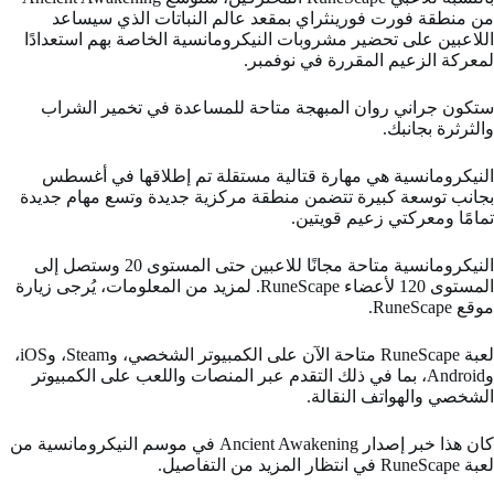
من منطقة فورت فورينثراي بمقعد عالم النباتات الذي سيساعد
اللاعبين على تحضير مشروبات النيكرومانسية الخاصة بهم استعدادًا
لمعركة الزعيم المقررة في نوفمبر.
ستكون جراني روان المبهجة متاحة للمساعدة في تخمير الشراب
والثرثرة بجانبك.
النيكرومانسية هي مهارة قتالية مستقلة تم إطلاقها في أغسطس
بجانب توسعة كبيرة تتضمن منطقة مركزية جديدة وتسع مهام جديدة
تمامًا ومعركتي زعيم قويتين.
النيكرومانسية متاحة مجانًا للاعبين حتى المستوى 20 وستصل إلى
المستوى 120 لأعضاء RuneScape. لمزيد من المعلومات، يُرجى زيارة
موقع RuneScape.
لعبة RuneScape متاحة الآن على الكمبيوتر الشخصي، وSteam، وiOS،
وAndroid، بما في ذلك التقدم عبر المنصات واللعب على الكمبيوتر
الشخصي والهواتف النقالة.
كان هذا خبر إصدار Ancient Awakening في موسم النيكرومانسية من
لعبة RuneScape في انتظار المزيد من التفاصيل.