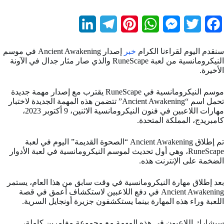
L
T
P
W
M
T
F
i
e
i
h
e
w
a
سنقدم اليوم لقراءنا الكرام
خبر
إصدار Ancient Awakening في موسم
n
l
n
a
s
i
c
النيكرومانسية من لعبة RuneScape والذي صار مثار جدال في الآونة
الأخيرة.
k
e
t
t
s
t
e
b
t
e
s
e
g
e
موسم النيكرومانسية في RuneScape يقترب مع إصدار مهمة جديدة
تحمل اسم “Ancient Awakening” تتضمن هذه المهمة الجديدة لاختبار
d
r
r
A
n
e
o
مهارات اللاعبين في فنون النيكرومانسية الاثنين، 9 أكتوبر 2023،
كامبريدج، المملكة المتحدة.
I
a
e
p
g
r
o
تم إطلاق Ancient Awakening “الصحوة القديمة” اليوم في لعبة
n
m
s
p
e
k
RuneScape، وهي أول تحديث لموسم النيكرومانسية في لعبة الأدوار
t
r
الضخمة على الإنترنت هذه.
بعد إطلاق مهارة النيكرومانسية في وقت سابق من هذا العام، يستمر
Ancient Awakening في دفع اللاعبين لاستكشاف أعمق في قصة
اللعبة وراء هذه المهارة بينما يستكشفون جزيرة أونجايل السرية.
سيشارك اللاعبون في هذه المهمة مع مجموعة مغامرين كاملة،