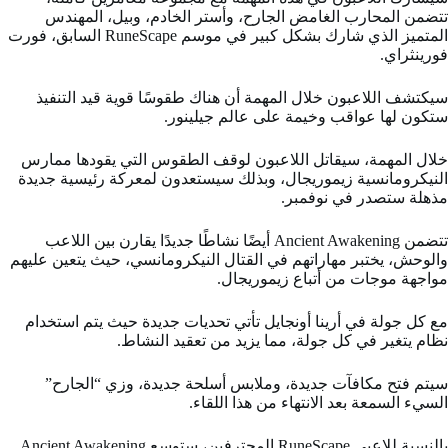
تتضمن المحارب الغامض الجارح، وأستر الخادم، وبيل، المهندس
المتميز الذي شارك بشكل كبير في موسم RuneScape السابق، فورت
فورينثراي.
سيكتشف اللاعبون خلال المهمة أن هناك طقوسًا قوية قيد التنفيذ
ستكون لها عواقب وخيمة على عالم جيلينور.
خلال المهمة، سيقاتل اللاعبون لوقف الطقوس التي يقودها ممارس
النيكرومانسية زيموريجال، وبذلك سيستعدون لمعركة رئيسية جديدة
مذهلة ستصدر في نوفمبر.
تتضمن Ancient Awakening أيضًا نشاطًا جديدًا يقارن بين اللاعب
والوحش، يختبر مهاراتهم في القتال النيكرومانسي، حيث يتعين عليهم
مواجهة موجات من أتباع زيموريجال.
مع كل جولة في أرينا أونجايل تأتي تحديات جديدة حيث يتم استخدام
نظام يتغير في كل جولة، مما يزيد من تعقيد النشاط.
سيتم فتح مكافآت جديدة، وملابس أسلحة جديدة، وزي “الجارح”
السيء السمعة بعد الانتهاء من هذا اللقاء.
بالنسبة للاعبي RuneScape المحترفين، ستوسع Ancient Awakening