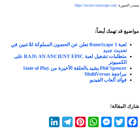
مصدر الصورة:
https://secure.runescape.com
مواضيع قد تهمك أيضاً:
لعبة RuneScape 3 تعلن عن الحصون المملوكة للاعبين في
تحديث جديد
متطلبات تشغيل لعبة RAJI: AN ANCIENT EPIC على
الكمبيوتر
Phil Spencer يشيد بالحلقة الأخيرة من State of Play
مراجعة MultiVersus
فوائد ألعاب الفيديو
شارك المقالة!
L
T
P
W
M
T
F
i
e
i
h
e
w
a