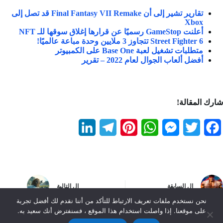
تقارير تشير إلى أن Final Fantasy VII Remake قد تصل إلى
Xbox
أعلنت GameStop رسميًا عن قرارها إغلاق سوقها للـ NFT
Street Fighter 6 تتجاوز 3 ملايين وحدة مباعة عالميًا!
متطلبات تشغيل لعبة Base One على الكمبيوتر
أفضل ألعاب الجوال لعام 2022 – تقرير
شارك المقالة!
L
T
P
W
M
T
F
i
e
i
h
e
w
a
n
l
n
a
s
i
c
k
e
t
t
s
t
e
ال
السابقة
ال
التالية
e
g
e
s
e
t
b
نحن نستخدم ملفات تعريف الارتباط للتأكد من أننا نقدم لك أفضل تجربة
على موقعنا. إذا واصلت استخدام هذا الموقع ، فسنفترض أنك سعيد به.
d
r
r
A
n
e
o