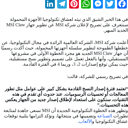
L
T
P
W
M
T
F
i
e
i
h
e
w
a
في هذا الخبر الشيق الذي نبثه لعشاق تكنولوجيا الأجهزة المحمولة
n
l
n
a
s
i
c
سنتعرف على تصريح لإعلان شركة MSI عن تطوير جهاز MSI Claw
الجديد المبهر.
k
e
t
t
s
t
e
b
t
e
s
e
g
e
أعلنت شركة MSI، الشركة العالمية الرائدة في مجال التكنولوجيا، عن
خططها الطموحة لتطوير سلسلة أجهزتها المحمولة، حيث أكدت رسميًا
d
r
r
A
n
e
o
أن جهاز MSI Claw الجديد هو مجرد الخطوة الأولى في مشروعها
المستقبلي، وأنها بالفعل تعمل على تصميم وتطوير نسخ مستقبلية،
I
a
e
p
g
r
o
حيث يمكن توقع إصدارات 2، 3، وربما 4 في الفترة القادمة.
n
m
s
p
e
k
في تصريح رسمي للشركة، قالت:
t
r
“تعتمد فترة إصدار النسخ القادمة بشكل كبير على عوامل مثل تطور
المعالجات أو تحسينات الرسوميات. عند حدوث أي تقدم في هذه
التقنيات، سنكون على استعداد لإطلاق إصدار جديد من الجهاز يعكس
هذه التحسينات.”
وتظهر هذه الخطوة التكنولوجية الجديدة أن MSI تسعى جاهدة لمتابعة
تطورات
الصناعة
وتضمينها في منتجاتها، وتؤكد التزامها بتلبية توقعات
عشاق التكنولوجيا و
الألعاب
.