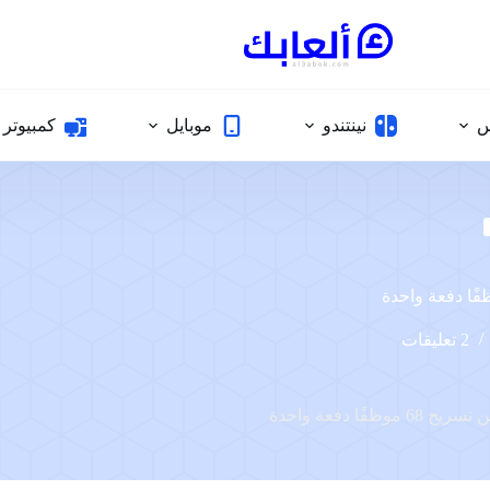
س
نينتندو
موبايل
كمبيوتر
2 تعليقات