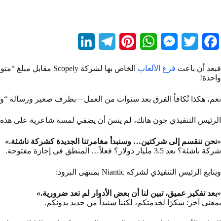
L
T
P
W
M
T
F
i
e
i
h
e
w
a
فبعد أن باعت
فرع الألعاب
الخاص بها لشركة Scopely مقابل مبلغ “متواضع” لا يتجاوز 3.5
n
l
n
a
s
i
c
واحدة!
k
e
t
t
s
t
e
نعم، هكذا تُكافأ الفرق بعد سنوات من العمل—بظرف صغير ورسالة “ود
e
g
e
s
e
t
b
الرئيس التنفيذي جون هانك، لم ينسَ أن يضفي لمسة شاعرية على هذه الم
d
r
r
A
n
e
o
«نحن ننقسم إلى شركتين… وسنبدأ مغامرتنا الجديدة كشركة ناشئة.»
I
a
e
p
g
r
o
شركة ناشئة؟ بعد 3.5 مليار دولار؟ فعلاً… المنطق في إجازة مفتوحة.
n
m
s
p
e
k
ويتابع الرئيس التنفيذي لشركة Niantic بمنتهى البرود:
t
r
«بعد تفكير عميق، تبين لنا أن بعض الأدوار لم تعد ضرورية.»
بمعنى آخر: شكرًا لخدمتكم، لكننا سنبدأ من جديد بدونكم.