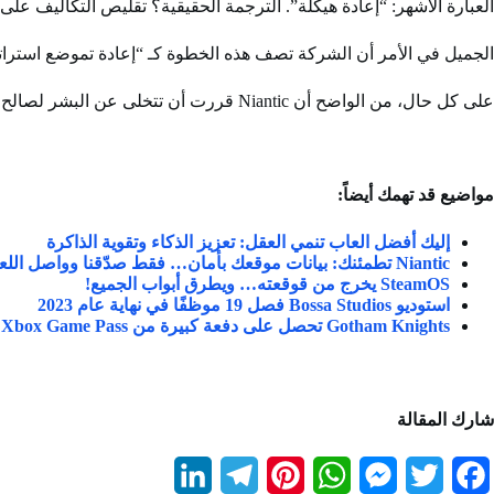
العبارة الأشهر: “إعادة هيكلة”. الترجمة الحقيقية؟ تقليص التكاليف عل
الجميل في الأمر أن الشركة تصف هذه الخطوة كـ “إعادة تموضع استراتي
على كل حال، من الواضح أن Niantic قررت أن تتخلى عن البشر لصالح “الواقع المعزز” — ولكن الواقع الحقيقي يبدو أكثر قسوة.
مواضيع قد تهمك أيضاً:
إليك أفضل العاب تنمي العقل: تعزيز الذكاء وتقوية الذاكرة
Niantic تطمئنك: بيانات موقعك بأمان… فقط صدّقنا وواصل اللعب!
SteamOS يخرج من قوقعته… ويطرق أبواب الجميع!
استوديو Bossa Studios فصل 19 موظفًا في نهاية عام 2023
Gotham Knights تحصل على دفعة كبيرة من Xbox Game Pass
شارك المقالة
L
T
P
W
M
T
F