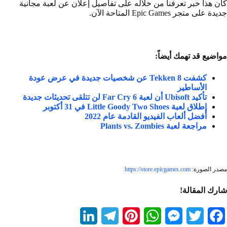
كان هذا خبر تعرفنا من خلاله على تفاصيل إعلان عن لعبة مجانية
جديدة على متجر Epic Games المتاحة الآن.
مواضيع قد تهمك أيضاً:
كشفت Tekken 8 عن شخصيات جديدة في عرض عودة
الأساطير
تأكيد Ubisoft أن لعبة Far Cry 6 لن تتلقى تحديثات جديدة
إطلاق لعبة Little Goody Two Shoes في 31 أكتوبر
أفضل ألعاب الفيديو القادمة عام 2022
مراجعة لعبة Plants vs. Zombies
مصدر الصورة:
https://store.epicgames.com
شارك المقالة!
L
T
P
W
M
T
F