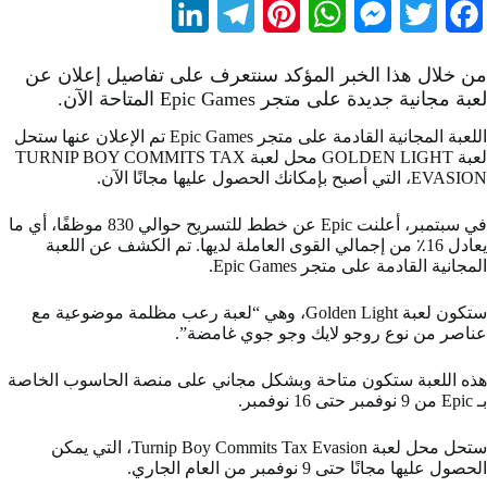
L
T
P
W
M
T
F
i
e
i
h
e
w
a
من خلال هذا الخبر المؤكد سنتعرف على تفاصيل إعلان عن
n
l
n
a
s
i
c
لعبة مجانية جديدة على متجر Epic Games المتاحة الآن.
k
e
t
t
s
t
e
اللعبة المجانية القادمة على متجر Epic Games تم الإعلان عنها ستحل
لعبة GOLDEN LIGHT محل لعبة TURNIP BOY COMMITS TAX
e
g
e
s
e
t
b
EVASION، التي أصبح بإمكانك الحصول عليها مجانًا الآن.
d
r
r
A
n
e
o
في سبتمبر، أعلنت Epic عن خطط للتسريح حوالي 830 موظفًا، أي ما
I
a
e
p
g
r
o
يعادل 16٪ من إجمالي القوى العاملة لديها. تم الكشف عن اللعبة
المجانية القادمة على متجر Epic Games.
n
m
s
p
e
k
t
r
ستكون لعبة Golden Light، وهي “لعبة رعب مظلمة موضوعية مع
عناصر من نوع روجو لايك وجو جوي غامضة”.
هذه اللعبة ستكون متاحة وبشكل مجاني على منصة الحاسوب الخاصة
بـ Epic من 9 نوفمبر حتى 16 نوفمبر.
ستحل محل لعبة Turnip Boy Commits Tax Evasion، التي يمكن
الحصول عليها مجانًا حتى 9 نوفمبر من العام الجاري.