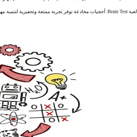
لعبة Brain Test: أحجيات مخادعة توفر تجربة ممتعة وتحفيزية لتنمية مهارات العقل وحل الألغاز الصعبة، وهي مثالية للكبار الذين يبحثون عن تحديات فكرية.