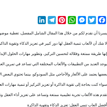
L
T
P
W
M
T
F
i
e
i
h
e
w
a
يسرنا أن نقدم لكم من خلال هذا المقال الشامل المفصل، تغطية موضوع 
n
l
n
a
s
i
c
لا شك أن لألعاب تنمية العقل لها دور كبير في تعزيز الذكاء وتقوية الذا
k
e
t
t
s
t
e
e
g
e
s
e
t
b
إنها طريقة ممتعة وفعّالة لتحسين التركيز، وتطوير مهارات الحلول الإبدا
d
r
r
A
n
e
o
يوجد العديد من التطبيقات والألعاب المختلفة التي تساعد في تمرين العق
I
a
e
p
g
r
o
بعضها يعتمد على الألغاز والأحاجي مثل السودوكو، بينما تحتوي البعض ا
n
m
s
p
e
k
سواء كنت بحاجة إلى تقوية الذاكرة أو تعزيز التركيز أو تنمية مهارات ا
t
r
تقدم هذه الألعاب تجربة تعليمية ممتعة وتساعد على تعزيز أداء العقل وت
أفضل العاب تنمي العقل: تعزيز الذكاء وتقوية الذاكرة