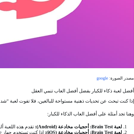
مصدر الصورة:
google
أفضل لعبة ذكاء للكبار بفضل أفضل العاب تنمي العقل
إذا كنت تبحث عن تحديات ذهنية مستواحة للبالغين، فلا تفوت لعبة “شدة ذ
وهنا تجد أمثلة على أفضل العاب الذكاء للكبار:
لعبة Brain Test: أحجيات مخادعة (Android):
تقدم هذه اللعبة ألغاز 
لعبة Brain Test: أحجيات مخادعة (iOS):
إذا كنت تستخدم جهاز iPhone أو iPad، يمكنك العثور على اللعبة في متجر التطبيقات من خلال الرابط