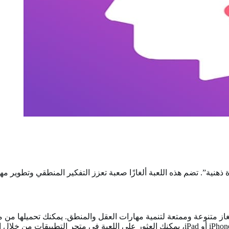
هنية”. تضم هذه اللعبة ألغازًا صعبة تعزز التفكير المنطقي وتطوير مها
متنوعة وممتعة لتنمية مهارات العقل والمنطق. يمكنك تحميلها من متجر Google Play عبر ا