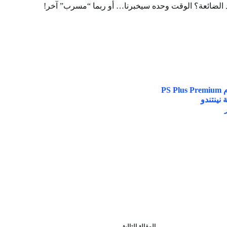
ود الضائعة؟ الوقت وحده سيخبرنا… أو ربما “مسرب” آخر!
ال
مقالة
التالية