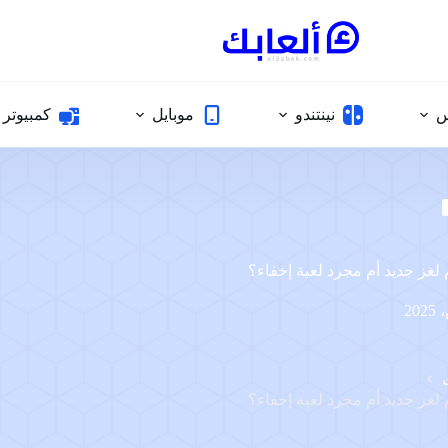
س
نينتندو
موبايل
كمبيوتر