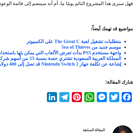
فهل سنرى هذا المشروع النائم يومًا ما، أم أنه سينضم إلى قائمة الوع
مواضيع قد تهمك أيضاً:
متطلبات تشغيل لعبة The Great C على الكمبيوتر
موسم جديد من Sea of Thieves
واجهة مستخدم PS5 بدأت تعرض الألعاب التي يمكن بثها باستخدام PS Plus Premium
المملكة العربية السعودية تشتري حصة بنسبة 5٪ من أسهم شركة نينتندو
إشاعة عن تكلفة جهاز Nintendo Switch 2 قد تصل إلى 400 دولار
شارك المقالة!
L
T
P
W
M
T
F
i
e
i
h
e
w
a
n
l
n
a
s
i
c
k
e
t
t
s
t
e
ال
مقالة
السابقة