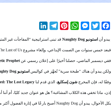
L
T
P
W
M
T
F
i
e
i
h
e
w
a
يبدو أن
استوديو Naughty Dog
قد تبنى استراتيجية “المفاجآت غير المتو
n
l
n
a
s
i
c
فبعد خمس سنوات من الصمت الإبداعي، وإلغاء مشروع The Last of Us الجماعي الذي لم يرَ النور،
k
e
t
t
s
t
e
e
g
e
s
e
t
b
ففي ديسمبر الماضي، حصلنا أخيرًا على إعلان رسمي عن
etic Prophet
d
r
r
A
n
e
o
ولكن يبدو أن هناك “طبخة سرية” تُجهَّز في كواليس
استوديو
ghty Dog
I
a
e
p
g
r
o
وفقًا له، فإن المخرج
شون إسكايغ
، الذي قدم لنا
ed: The Lost Legacy
n
m
s
p
e
k
إذن، ماذا تخفي هذه الكلاب المشاغبة؟ هل هو عنوان جديد كليًا، أم أننا أ
t
r
بكل الأحوال، يبدو أن Naughty Dog أصبح بارعًا في إثارة الفضول أكثر من إطلاق الألعاب.