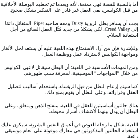
أما بالنسبة للقصة فهي ممتعة، لأنه وبعدما تم تحطيم البوصلة الأخلاقية
من قبل الكوابيس، بقي العقل غير قادر على التفكير بشكل صحيح.
يجب أن يسافر بطل الرواية Dusty ومعه صاحبه Piper -المتفائل دائمًا-
إلى Creed Valley، لكي يشكلا من جديد مُثُل العقل الضائع من أجل
استعادة السلام.
وللإشارة فإن من أراد الاستمتاع بهذه اللعبة عليه أن يستعد لحل الألغاز
ومواجهة الكوابيس لاسترداد عمل ووظيفة العقل.
ومن المهمات الأساسية في اللعبة؛ أن البطل سيقاتل لاعبي الكوابيس
من خلال ”المواجهات” الموسيقية، لمعرفة سبب ظهورهم.
كما سيتم إزعاج البطل من قبل الرؤساء، باستخدام أساليب لتضليل
العقل وقراراته، وعلى البطل أن يقوم بمنع ذلك.
هناك حالتين أساسيتين للعقل في اللعبة: منفتح الذهن ومنغلق، وعلى
البطل أن يبدل بينهما لاكتشاف أسرار محيطه.
اللعبة بشكل ما رحلة للغوص في أعماق النفس البشرية، سيكون عليك
استخدام الحالتين المذكورتين في معارك موقوتة على أنغام موسيقى
رائعة.