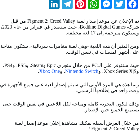
L
T
P
W
M
T
F
i
e
i
h
e
w
a
تم الإعلان عن موعد إصدار لعبة Figment 2: Creed Valley من قبل
n
l
n
a
s
i
c
شركة Bedtime Digital Games، حيث ستصدر في فبراير من عام 2023،
وستكون مترجمة إلى 17 لغة مختلفة.
k
e
t
t
s
t
e
b
t
e
s
e
g
e
ومن المثير أن هذه اللعبة -وهي لعبة مغامرات سريالية-، ستكون متاحة
على أشهر المنصات في نفس الوقت.
d
r
r
A
n
e
o
حيث ستتوفر على الـPC من خلال متجري Epic وSteam، وPS5، وPS4،
I
a
e
p
g
r
o
وXbox Series X|S، و
Nintendo Switch
، و
Xbox One
.
n
m
s
p
e
k
ربما هذه هي المرة الأولى التي سيتم إصدار لعبة على جميع الأجهزة في
t
r
وقت واحد في إطلاقها الرسمي.
وذلك لتكون التجربة كاملة ومتاحة لكل اللاعبين في نفس الوقت حتى
يستمتع الجميع حين الإصدار.
من خلال العرض أسفله يمكنك مشاهدة إعلان
موعد إصدار لعبة
!
Figment 2: Creed Valley