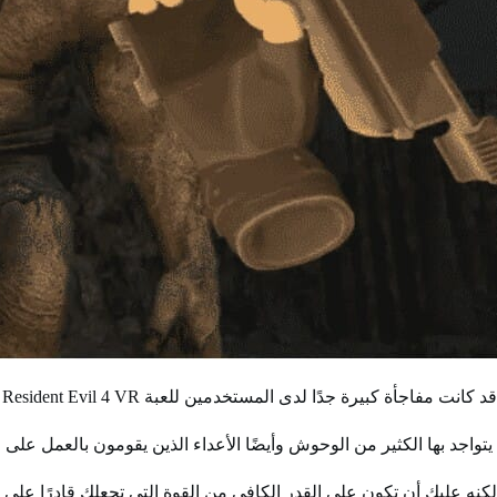
قد كانت مفاجأة كبيرة جدًا لدى المستخدمين للعبة Resident Evil 4 VR بعد الظهور لها من حديد من خلال نسختها الجديدة والمذهلة.
يتواجد بها الكثير من الوحوش وأيضًا الأعداء الذين يقومون بالعمل عل
لكنه عليك أن تكون على القدر الكافي من القوة التي تجعلك قادرًا على 