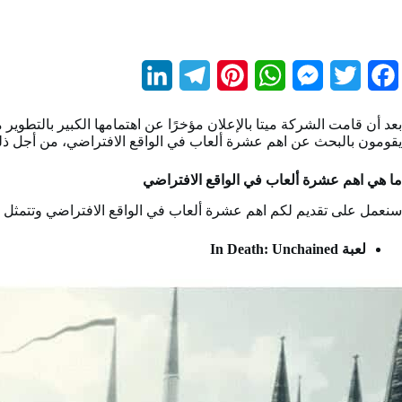
L
T
P
W
M
T
F
i
e
i
h
e
w
a
بعد أن قامت الشركة ميتا بالإعلان مؤخرًا عن اهتمامها الكبير بالتطو
n
l
n
a
s
i
c
يقومون بالبحث عن اهم عشرة ألعاب في الواقع الافتراضي، من أجل ذلك
k
e
t
t
s
t
e
ما هي اهم عشرة ألعاب في الواقع الافتراضي
e
g
e
s
e
t
b
سنعمل على تقديم لكم اهم عشرة ألعاب في الواقع الافتراضي وتتمثل ف
d
r
r
A
n
e
o
لعبة In Death: Unchained
I
a
e
p
g
r
o
n
m
s
p
e
k
t
r