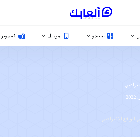
س
نينتندو
موبايل
كمبيوتر
فتراضي
 الواقع الافتراضي