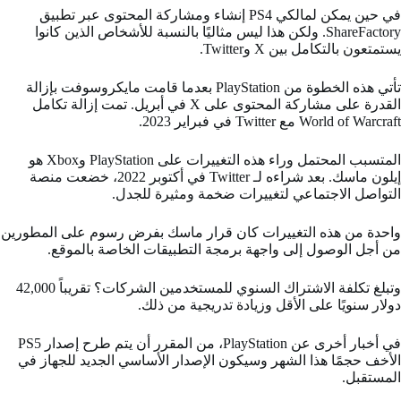
في حين يمكن لمالكي PS4 إنشاء ومشاركة المحتوى عبر تطبيق
ShareFactory. ولكن هذا ليس مثاليًا بالنسبة للأشخاص الذين كانوا
يستمتعون بالتكامل بين X وTwitter.
تأتي هذه الخطوة من PlayStation بعدما قامت مايكروسوفت بإزالة
القدرة على مشاركة المحتوى على X في أبريل. تمت إزالة تكامل
World of Warcraft مع Twitter في فبراير 2023.
المتسبب المحتمل وراء هذه التغييرات على PlayStation وXbox هو
إيلون ماسك. بعد شراءه لـ Twitter في أكتوبر 2022، خضعت منصة
التواصل الاجتماعي لتغييرات ضخمة ومثيرة للجدل.
واحدة من هذه التغييرات كان قرار ماسك بفرض رسوم على المطورين
من أجل الوصول إلى واجهة برمجة التطبيقات الخاصة بالموقع.
وتبلغ تكلفة الاشتراك السنوي للمستخدمين الشركات؟ تقريباً 42,000
دولار سنويًا على الأقل وزيادة تدريجية من ذلك.
في أخبار أخرى عن PlayStation، من المقرر أن يتم طرح إصدار PS5
الأخف حجمًا هذا الشهر وسيكون الإصدار الأساسي الجديد للجهاز في
المستقبل.