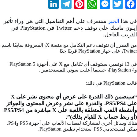
L
T
P
W
M
T
F
i
e
i
h
e
w
a
في هذا
الخبر
سنتعرف على أهم التفاصيل التي هي وراء تأثير
n
l
n
a
s
i
c
إيلون ماسك على توقف دعم Twitter في PlayStation في
القريب العاجل.
k
e
t
t
s
t
e
من المقرر أن تتوقف دعم التكامل مع منصة X، المعروفة سابقًا باسم
e
g
e
s
e
t
b
Twitter، على جهاز PlayStation قريبًا جدًا.
d
r
r
A
n
e
o
في 13 نوفمبر، سيتوقف أي تكامل مع X على أجهزة PlayStation 5
I
a
e
p
g
r
o
وPlayStation 4، حسبما أعلنت سوني للمستخدمين.
n
m
s
p
e
k
قالت PlayStation في ذلك:
t
r
“سيتضمن ذلك القدرة على عرض أي محتوى نشر على X
على PS5/PS4، والقدرة على نشر وعرض المحتوى والجوائز
وأنشطة اللعب المتعلقة باللعبة على X مباشرة من PS5/PS4
(أو ربط حساب X للقيام بذلك)”.
هناك وسائل أخرى لمشاركة لقطات الألعاب على أجهزة PS5 وPS4.
يمكن لمستخدمي PS5 استخدام تطبيق PlayStation.