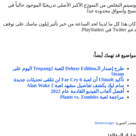
وسيتم التخلص من النموذج الأكبر الأصلي تدريجيًا الموجود حالياً في
نسخ وأسواق محدودة جداً.
كان هذا كل ما لدينا لحد الساعة من خبر تأثير إيلون ماسك على توقف
دعم Twitter في PlayStation.
مواضيع قد تهمك أيضاً:
طرح إصدار الـDeluxe Edition للعبة Trepang2 اليوم على
Steam
تأكيد Ubisoft أن لعبة Far Cry 6 لن تتلقى تحديثات جديدة
سام ليك يكشف تفاصيل مشهد لعبة Alan Wake 2
أفضل ألعاب الفيديو القادمة عام 2022
مراجعة لعبة Plants vs. Zombies
مصدر الصورة:
themessenger
شارك المقالة!