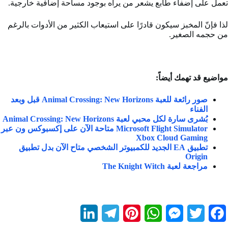
تعمل على إضفاء طابع يشعر من يراه بوجود مساحة إضافية خارجية.
لذا فإنّ المخبز سيكون قادرًا على استيعاب الكثير من الأدوات بالرغم
من حجمه الصغير.
مواضيع قد تهمك أيضاً
:
صور رائعة للعبة Animal Crossing: New Horizons قبل وبعد
الفناء
بُشرى سارة لكل محبي لعبة Animal Crossing: New Horizons
Microsoft Flight Simulator متاحة الآن على إكسبوكس ون عبر
Xbox Cloud Gaming
تطبيق EA الجديد للكمبيوتر الشخصي متاح الآن بدل تطبيق
Origin
مراجعة لعبة The Knight Witch
L
T
P
W
M
T
F