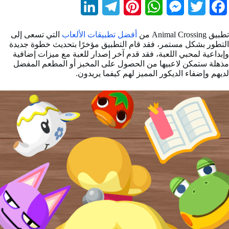
L
T
P
W
M
T
F
i
e
i
h
e
w
a
تطبيق Animal Crossing من
أفضل تطبيقات الألعاب
التي تسعى إلى
n
l
n
a
s
i
c
التطور بشكل مستمر، فقد قام التطبيق مؤخرًا بتحديث خطوة جديدة
وإبداعية لمحبي اللعبة، فقد قدم آخر إصدار للعبة مع ميزات إضافية
k
e
t
t
s
t
e
مذهلة ستمكن لاعبيها من الحصول على المخبز أو المطعم المفضل
لديهم وإضفاء الديكور المميز لهم كيفما يريدون.
e
g
e
s
e
t
b
d
r
r
A
n
e
o
I
a
e
p
g
r
o
n
m
s
p
e
k
t
r