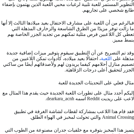
التطوير المستمر للعبة تلبية لرغبات محبي اللعبة الذين يهتمون بإضفاء
طابع شخصي على تجاربهم.
فبالرغم من أن اللعبة على مشارف الاحتفال بعيد ميلادها الثالث إلا أنها
ما زالت توفر مزيدًا من الطرق الشاسعة والزخارف المذهلة التي
تعطي كل اللاعبين فرص مثلية تمكنهم من تجديد الجزر الخاصة بهم
بنمط مميز.
وقد تم التصريح عن أن التطبيق سيقوم بتوفير ميزات إضافية جديدة
مذهلة على
اللعبة
، احتفالًا بعيد ميلاده، كأدوات تمكن اللاعبين من
تصميم منازل أحلامهم كيفما يريدون لهم ولأصدقائهم أيضًا من ساكني
الجزر لتحقيق أعلى درجات الرَفَاهيَة.
مثال فعلي على التحديثات الجديدة للعبة
إليكم أجدد مثال على تطورات اللعبة الجديدة حيث يقدم هذا المثال مع
لاعب على ريديت Reddit اسمه dearkara_acnh.
فقد قام هذا اللاعب بمشاركة لقطات لشاشة الغرفة في تطبيق
Animal Crossing والتي تحولت لمخبز في الهواء الطلق.
يتميز هذا المخبز بتوفره مع خلفيات جدران مصنوعة من الطوب التي