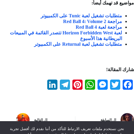
مواضيع قد تهمك أيضاً:
متطلبات تشغيل لعبة Tunic على الكمبيوتر
مراجعة Red Ball 4: Volume 2
مراجعة لعبة Red Ball 4
لعبة Horizon Forbidden West تتصدر القائمة في المبيعات
البريطانية هذا الأسبوع
متطلبات تشغيل لعبة Returnal على الكمبيوتر
شارك المقالة!
L
T
P
W
M
T
F
i
e
i
h
e
w
a
n
l
n
a
s
i
c
k
e
t
t
s
t
e
ال
السابقة
ال
التالية
e
g
e
s
e
t
b
نحن نستخدم ملفات تعريف الارتباط للتأكد من أننا نقدم لك أفضل تجربة