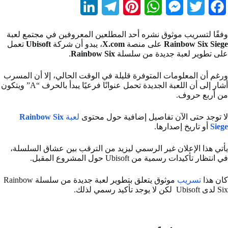
L
T
P
W
M
T
F
i
e
i
h
e
w
a
وفقًا لتسريب موثوق نشره أحد المطلعين المعروفين في مجتمع لعبة
n
l
n
a
s
i
c
Rainbow Six Siege
على منصة
X.com
، يبدو أن شركة
Ubisoft
تعمل
على تطوير لعبة جديدة من سلسلة
Rainbow Six
.
k
e
t
t
s
t
e
b
t
e
s
e
g
e
ورغم أن المعلومات المتوفرة قليلة في الوقت الحالي، إلا أن المسرب
أشار إلى أن اللعبة الجديدة تحمل عنوانًا فرعيًا يبدأ بالحرف “A” ويتكون
d
r
r
A
n
e
o
من أربع حروف.
I
a
e
p
g
r
o
لا توجد حتى الآن تفاصيل إضافية حول محتوى
لعبة
Rainbow Six
Siege
أو تاريخ إصدارها.
n
m
s
p
e
k
t
r
يأتي هذا الإعلان غير الرسمي ليزيد من الترقب بين عشاق السلسلة،
في انتظار تأكيدات رسمية من Ubisoft حول المشروع المقبل.
كان هذا
تسريب
موثوق يتعلق بتطوير لعبة جديدة من سلسلة Rainbow
Six لدى Ubisoft لكن لا يوجد تأكيد رسمي لذلك.