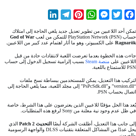
L
T
P
W
M
T
F
i
e
i
h
e
w
a
تمكن أحد اللاعبين من تطوير تعديل جديد يلغي الحاجة إلى امتلاك
n
l
n
a
s
i
c
حساب PlayStation Network (PSN) للتمكن من لعب
God of War
Ragnarök
على الكمبيوتر، وهو ما أثار اهتمام عدد كبير من اللاعبين.
k
e
t
t
s
t
e
b
t
e
s
e
g
e
جاءت هذه الخطوة بعدما تعرضت اللعبة لانتقادات حادة من قبل
اللاعبين على
منصة Steam
بسبب إلزامية تسجيل الدخول إلى حساب
d
r
r
A
n
e
o
PSN للاستمتاع باللعبة.
I
a
e
p
g
r
o
لتركيب هذا التعديل، يمكن للمستخدمين ببساطة نسخ ملفات
“version.dll” و”PsPcSdk.dll” إلى مجلد اللعبة، مما يلغي الحاجة إلى
n
m
s
p
e
k
اتصال بحساب PSN.
t
r
يُعد هذا الحل مؤقتًا للاعبين الذين يعترضون على هذا الشرط، خاصة
في ظل عدم وجود نية معلنة من Sony لرفع هذه المتطلبات.
إلى جانب هذا التعديل، أطلقت الشركة أيضًا
التحديث Patch 2
الذي
يحل عددًا من المشاكل المتعلقة بتقنيات DLSS والواجهة الرسومية
والصوت.