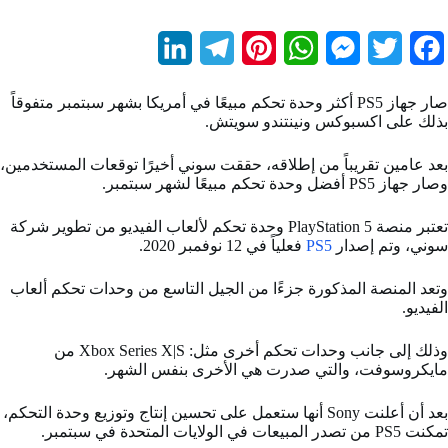
L
T
P
W
M
T
F
i
e
i
h
e
w
a
صار جهاز PS5 أكثر وحدة تحكم مبيعًا في أمريكا بشهر سبتمبر متفوقاً
n
l
n
a
s
i
c
بذلك على اكسبوكس ونينتندو سويتش.
k
e
t
t
s
t
e
بعد عامين تقريباً من إطلاقه، حققت سوني أخيرًا توقعات المستخدمين،
b
وصار جهاز PS5 أفضل وحدة تحكم مبيعًا لشهر سبتمبر.
t
e
s
e
g
e
d
r
r
A
n
e
o
تعتبر منصة PlayStation 5 وحدة تحكم لألعاب الفيديو من تطوير شركة
سوني، وتم إصدار
PS5
فعلياً في 12 نوفمبر 2020.
I
a
e
p
g
r
o
n
m
s
p
e
k
وتعد المنصة المذكورة جزءًا من الجيل التاسع من وحدات تحكم ألعاب
الفيديو.
t
r
وذلك إلى جانب وحدات تحكم أخرى مثل: Xbox Series X|S من
مايكروسوفت، والتي صدرت هي الأخرى بنفس الشهر.
بعد أن أعلنت Sony أنها ستعمل على تحسين إنتاج وتوزيع وحدة التحكم،
تمكنت PS5 من تصدر المبيعات في الولايات المتحدة في سبتمبر.