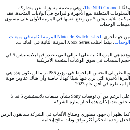
وفقًا لـ
The NPD Ground
، وهي منظمة مسؤولة عن مشاركة
المعلومات المتعلقة ببيع الأجهزة والبرامج في الولايات المتحدة، فقد
تمكنت بلايستيشن 5 من وضع نفسها في المرتبة الأولى على مستوى
مبيعات الوحدات.
من جهة أخرى،
احتلت Nintendo Switch المرتبة الثانية في مبيعات
الوحدات
، بينما احتلت Xbox Series المرتبة الثانية في العائدات.
وهذه هي المرة الثانية على التوالي التي تتصدر فيها بلايستيشن 5 في
حجم المبيعات في سوق الولايات المتحدة الأمريكية.
وبالنظر إلى التحسن الملحوظ في توزيع PS5، ربما لن تكون هذه هي
المرة الأخيرة التي نرى فيها شيئًا كهذا، خاصة وأن هناك عناوين قوية
لها منتظرة في أفق عام 2023.
على الرغم من أن توقعات Sony بشأن مبيعات بلايستيشن 5 قد لا
تتحقق بعد، إلا أن هذه أخبار سارة للشركة.
كما يظهر أن جهود مطوري وصناع الألعاب في الشركة يسابقون الزمن
لجعل وحدة التحكم أكثر توفرًا وذات نتائج إيجابية.