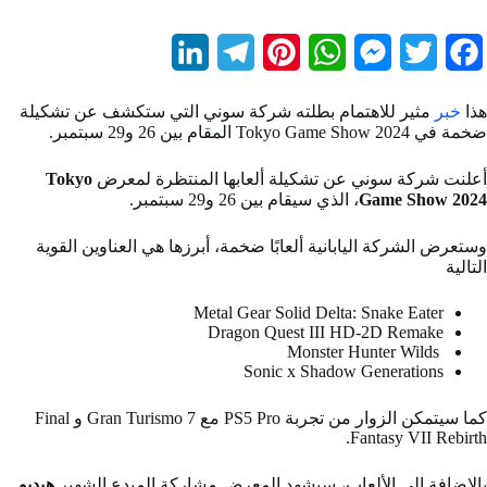
L
T
P
W
M
T
F
i
e
i
h
e
w
a
هذا
خبر
مثير للاهتمام بطلته شركة سوني التي ستكشف عن تشكيلة
n
l
n
a
s
i
c
ضخمة في Tokyo Game Show 2024 المقام بين 26 و29 سبتمبر.
k
e
t
t
s
t
e
أعلنت شركة سوني عن تشكيلة ألعابها المنتظرة لمعرض
Tokyo
b
t
Game Show 2024
e
s
e
، الذي سيقام بين 26 و29 سبتمبر.
g
e
d
r
r
A
n
e
o
وستعرض الشركة اليابانية ألعابًا ضخمة، أبرزها هي العناوين القوية
التالية
I
a
e
p
g
r
o
n
m
s
p
e
k
Metal Gear Solid Delta: Snake Eater
Dragon Quest III HD-2D Remake
t
r
Monster Hunter Wilds
Sonic x Shadow Generations
كما سيتمكن الزوار من تجربة PS5 Pro مع Gran Turismo 7 و Final
Fantasy VII Rebirth.
بالإضافة إلى الألعاب، سيشهد المعرض مشاركة المبدع الشهير
هيديو