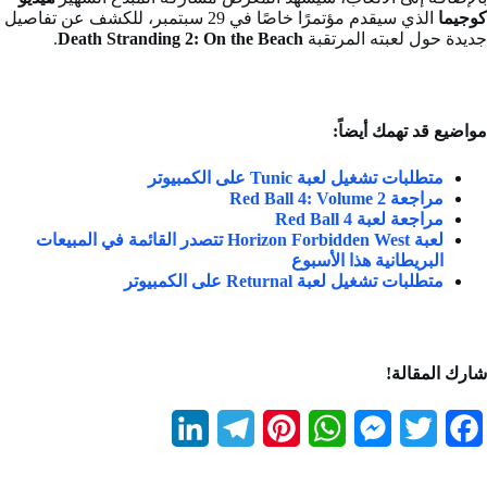
كوجيما
الذي سيقدم مؤتمرًا خاصًا في 29 سبتمبر، للكشف عن تفاصيل
جديدة حول لعبته المرتقبة
Death Stranding 2: On the Beach
.
مواضيع قد تهمك أيضاً:
متطلبات تشغيل لعبة Tunic على الكمبيوتر
مراجعة Red Ball 4: Volume 2
مراجعة لعبة Red Ball 4
لعبة Horizon Forbidden West تتصدر القائمة في المبيعات
البريطانية هذا الأسبوع
متطلبات تشغيل لعبة Returnal على الكمبيوتر
شارك المقالة!
L
T
P
W
M
T
F
i
e
i
h
e
w
a