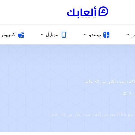
س
نينتندو
موبايل
كمبيوتر