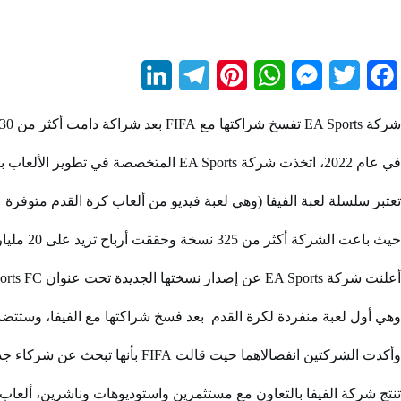
L
T
P
W
M
T
F
i
e
i
h
e
w
a
شركة EA Sports تفسخ شراكتها مع FIFA بعد شراكة دامت أكثر من 30 عاما.
n
l
n
a
s
i
c
في عام 2022، اتخذت شركة EA Sports المتخصصة في تطوير الألعاب بعد شراكة استمرت 30 عاما قرارًا بالابتعاد والانفصال عن FIFA والتوقف عن إنتاج ألعابها بسبب خلافات مالية.
k
e
t
t
s
t
e
e
g
e
s
e
t
b
تعتبر سلسلة لعبة الفيفا (وهي لعبة فيديو من ألعاب كرة القدم متوفر
d
r
r
A
n
e
o
حيث باعت الشركة أكثر من 325 نسخة وحققت أرباح تزيد على 20 مليار دولار عام 2021.
I
a
e
p
g
r
o
أعلنت شركة EA Sports عن إصدار نسختها الجديدة تحت عنوان EA Sports FC في بداية العام المقبل.
n
m
s
p
e
k
وهي أول لعبة منفردة لكرة القدم بعد فسخ شراكتها مع الفيفا، وستتضمن أكثر من 30 بطولة وما لا يقل عن 19 ألف لاعب مع وجود دوري أبطال أوروبا (UEFA) والدوريين ال
t
r
وأكدت الشركتين انفصالاهما حيت قالت FIFA بأنها تبحث عن شركاء جدد، وقالت
تنتج شركة الفيفا بالتعاون مع مستثمرين واستوديوهات وناشرين، ألعاب 