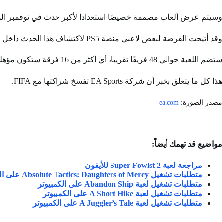
وسيتم عرض ألعاب مصممة خصيصًا استعدادا لأكبر حدث في نوفمبر المقب
وقد أتيحت الفرصة لبعض لاعبي منصة PS5 لاكتشاف هذا الحدث داخل اللعبة قبل أي شخص آخر، وقاموا بتسريب بعض المعلومات المتعلقة به على مواقع التواصل الاجتماعي.
ستضم اللعبة حوالي 48 فريقًا تقريبا، أي أكثر من 16 فرقة ستكون مؤهلة للبطولة الحقيقية.
هذا كل ما يتعلق بخبر أن شركة EA Sports تفسخ شراكتها مع FIFA.
مصدر الصورة:
ea.com
مواضيع قد تهمك أيضاً:
مراجعة لعبة Super Fowlst 2 للأيفون
متطلبات تشغيل Absolute Tactics: Daughters of Mercy على الكمبيوتر
متطلبات تشغيل لعبة Abandon Ship على الكمبيوتر
متطلبات تشغيل لعبة A Short Hike على الكمبيوتر
متطلبات تشغيل لعبة A Juggler’s Tale على الكمبيوتر