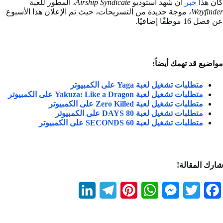
كان هذا
خبر
أن شهد استوديو
Airship Syndicate
، المطور للعبة
Wayfinder
، موجة جديدة من التسريحات، حيث تم الإعلان هذا الأسبوع
عن فصل 16 موظفًا إضافيًا.
مواضيع قد تهمك أيضاً:
متطلبات تشغيل لعبة Yaga على الكمبيوتر
متطلبات تشغيل لعبة Yakuza: Like a Dragon على الكمبيوتر
متطلبات تشغيل لعبة Zero Killed على الكمبيوتر
متطلبات تشغيل لعبة 80 DAYS على الكمبيوتر
متطلبات تشغيل لعبة 60 SECONDS على الكمبيوتر
شارك المقالة!
L
T
P
W
M
T
F
i
e
i
h
e
w
a