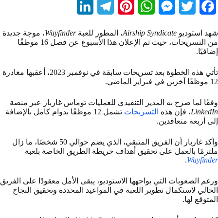
L
T
P
W
M
T
F
i
e
i
h
e
w
a
شهد استوديو
Airship Syndicate
، المطور للعبة
Wayfinder
، موجة جديدة
n
l
n
a
s
i
c
من التسريحات، حيث تم الإعلان هذا الأسبوع عن فصل 16 موظفًا
إضافيًا.
k
e
t
t
s
t
e
b
t
e
s
e
g
e
تأتي هذه الخطوة بعد تسريحات سابقة في نوفمبر 2023، أعقبها مغادرة
12 موظفًا آخرين في فبراير الماضي.
d
r
r
A
n
e
o
وفقًا لما صرح به المدير التنفيذي للعمليات توماس غاربار عبر منصة
I
a
e
p
g
r
o
LinkedIn
، فإن هذه
التسريحات
تشمل 12 موظفًا بدوام كامل بالإضافة
إلى أربعة متعاقدين.
n
m
s
p
e
k
t
r
وأكد غاربار أن الفريق المتبقي، الذي يضم حوالي 50 شخصًا، ما زال
ملتزمًا بالعمل على تحقيق أهداف خريطة الطريق الخاصة بلعبة
.
Wayfinder
ورغم الصعوبات التي يواجهها الاستوديو، يبقى الأمل معقودًا على الفريق
الحالي لاستكمال تطوير اللعبة في المواعيد المحددة وتحقيق النجاح
المتوقع لها.