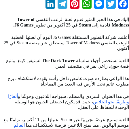
L
T
P
W
M
T
F
i
e
i
h
e
w
a
إليك في هذا الخبر المثير قدوم لعبة الرعب النفسي
Tower of
n
l
n
a
s
i
c
Madness
قادمة إلى
Steam
في 25 أكتوبر من تطوير
J6 Games.
k
e
t
t
s
t
e
أعلنت شركة التطوير المستقلة J6 Games اليوم أن لعبتها الخطية
b
t
e
s
e
g
e
للرعب النفسي Tower of Madness ستنطلق عبر منصة Steam في 25
أكتوبر.
d
r
r
A
n
e
o
اللعبة تستحضر أجواء سلسلة
The Dark Tower
لستيفن كينغ، وتتبع
I
a
e
p
g
r
o
قصة
جون
، راعي بقر في منتصف العمر.
n
m
s
p
e
k
هذا الراعي يطارده صوت غامض داخل رأسه يقوده لاستكشاف برج
t
r
مقلوب عائم تحت الأرض فيه العديد من المفاجآة.
في هذا العنوان السردي والمظلم، سيواجه اللاعبون وحوشًا و
ألغازًا
وطريقًا نحو الخلاص
، حيث قد يكون احتضان الجنون هو الوسيلة
الوحيدة للحفاظ على العقل.
اللعبة ستتيح عرضًا تجريبيًا عبر Steam اعتبارًا من 11 أكتوبر، تزامنًا مع
موسم الهالوين، مما يمنح اللاعبين فرصة لاستكشاف هذا
العالم