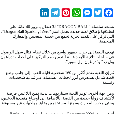
L
T
P
W
M
T
F
i
e
i
h
e
w
a
تستعد سلسلة “DRAGON BALL” للاحتفال بمرور 40 عامًا على
n
l
n
a
s
i
c
انطلاقها بإطلاق لعبة جديدة تحمل اسم “Dragon Ball Sparking! Zero”،
التي تركز على تقديم تجربة تجمع بين خدمة المعجبين والمعارك
k
e
t
t
s
t
e
الملحمية.
e
g
e
s
e
t
b
تهدف اللعبة إلى جذب جمهور واسع من خلال نظام قتال سهل الوصول
d
r
r
A
n
e
o
في ساحات ثلاثية الأبعاد قابلة للتدمير، مع التركيز على أحداث “دراغون
بول زد” و”دراغون بول سوبر”.
I
a
e
p
g
r
o
ثم إن اللعبة تقدم أكثر من 160 شخصية قابلة للعب، إلى جانب وضع
n
m
s
p
e
k
قصة شامل يستعرض أبرز لحظات السلسلة عبر ثمانية شخصيات
t
r
رئيسية.
ومن جهة أخرى، توفر اللعبة سيناريوهات بديلة تمنح اللاعبين فرصة
لاكتشاف زوايا جديدة من القصة، بالإضافة إلى أوضاع متعددة اللاعبين،
وحتى محرر للمعارك يسمح للمستخدمين بخلق مواجهات غير مسبوقة.
أثناء معرض Gamescom 2024، جرت تجربة اللعبة في وضع Battle