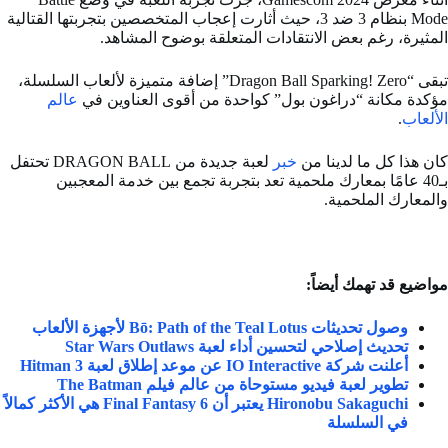
Mode بنظام 3 ضد 3، حيث أثارت إعجاب المتخصصين بتجربتها القتالية
المثيرة، رغم بعض الانتقادات المتعلقة بوضوح المشاهد.
تبقى “Dragon Ball Sparking! Zero” إضافة متميزة لألعاب السلسلة،
مؤكدة مكانة “دراغون بول” كواحدة من أقوى العناوين في
عالم
الألعاب
.
كان هذا كل ما لدينا من
خبر
لعبة جديدة من DRAGON BALL تحتفل
بـ40 عامًا بمعارك ملحمية تعد بتجربة تجمع بين خدمة المعجبين
والمعارك الملحمية.
مواضيع قد تهمك أيضاً
:
وصول تحديثات Bō: Path of the Teal Lotus لأجهزة الألعاب
تحديث إصلاحي لتحسين أداء لعبة Star Wars Outlaws
أعلنت شركة IO Interactive عن موعد إطلاق لعبة Hitman 3
تطوير لعبة فيديو مستوحاة من عالم فيلم The Batman
Hironobu Sakaguchi يعتبر أن Final Fantasy 6 هي الأكثر كمالاً
في السلسلة