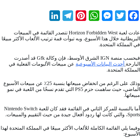
L
T
P
W
M
T
F
i
e
i
h
e
w
a
عادت لعبة Horizon Forbidden West تتصدر القائمة في المبيعات
n
l
n
a
s
i
c
البريطانية خلال هذا الأسبوع، وبه تبوأت قمة ترتيب الألعاب الأكثر مبيعًا
في المملكة المتحدة.
k
e
t
t
s
t
e
b
t
e
s
e
g
e
فبحسب منصة IGN الشرق الأوسط، فإن وكالة Gfk قد أصدرت
البارحة
أحدث البيانات الأسبوعية
عن مبيعات الألبومات الفعلية في
d
r
r
A
n
e
o
المملكة المتحدة.
I
a
e
p
g
r
o
وذلك على الرغم من انخفاض مبيعاتها بنسبة 25٪ عن مبيعات الأسبوع
الماضي، حيث ساهمت حزم PS5 التي تقدم نسخًا من اللعبة في نمو
n
m
s
p
e
k
مبيعاتها.
t
r
أما بالنسبة للمركز الثاني في القائمة فقد كان للعبة Nintendo Switch
Sports، والتي كانت لها ردود أفعال جيدة من حيث التقييم والمبيعات.
وفيما يلي القائمة الكاملة للألعاب الأكثر مبيعًا في المملكة المتحدة لهذا
الأسبوع: