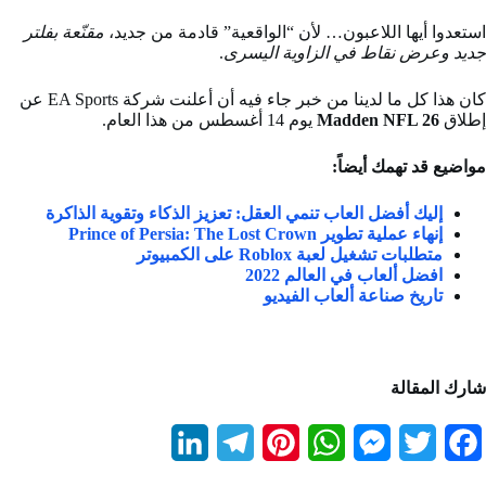
استعدوا أيها اللاعبون… لأن “الواقعية” قادمة من جديد،
مقنّعة بفلتر
جديد وعرض نقاط في الزاوية اليسرى
.
كان هذا كل ما لدينا من خبر جاء فيه أن أعلنت شركة EA Sports عن
إطلاق
Madden NFL 26
يوم 14 أغسطس من هذا العام.
مواضيع قد تهمك أيضاً:
إليك أفضل العاب تنمي العقل: تعزيز الذكاء وتقوية الذاكرة
إنهاء عملية تطوير Prince of Persia: The Lost Crown
متطلبات تشغيل لعبة Roblox على الكمبيوتر
افضل ألعاب في العالم 2022
تاريخ صناعة ألعاب الفيديو
شارك المقالة
L
T
P
W
M
T
F
i
e
i
h
e
w
a