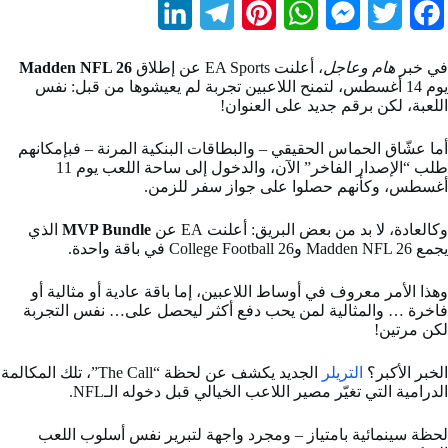
L
T
P
W
M
T
F
i
e
i
h
e
w
a
في خبر
هام وعاجل
، أعلنت EA Sports عن إطلاق
Madden NFL 26
n
l
n
a
s
i
c
يوم 14 أغسطس، لتمنح اللاعبين تجربة لم يعيشوها من قبل: نفس
اللعبة، لكن برقم جديد على العنوان!
k
e
t
t
s
t
e
b
t
e
s
e
g
e
أما عشّاق الحماس الحقيقي – والبطاقات البنكية المرنة – فبإمكانهم
طلب “الإصدار الفاخر” الآن، والدخول إلى ساحة اللعب يوم 11
d
r
r
A
n
e
o
أغسطس، وكأنهم حصلوا على جواز سفر للزمن.
I
a
e
p
g
r
o
وكالعادة، لا بد من بعض البريق: أعلنت EA عن
MVP Bundle
الذي
يجمع Madden NFL 26 وCollege Football 26 في باقة واحدة.
n
m
s
p
e
k
t
r
وهذا الأمر معروف في أوساط اللاعبين، إما باقة عادية أو مثالية أو
فاخرة … والمثالية لمن يحب دفع أكثر ليحصل على… نفس التجربة
لكن مرتين!
الخبر الأكبر؟
التريلر
الجديد يكشف عن لحظة “The Call”، تلك المكالمة
الدرامية التي تغيّر مصير اللاعب الخيالي قبل دخوله الـNFL.
لحظة سينمائية بامتياز – ومجرد واجهة لتبرير نفس أسلوب اللعب