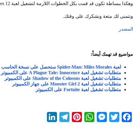
وهكذا ببساطة تكون قد قمت بكل الخطوات اللازمة لتشغيل لعبة 12 Minutes على جهازك الخاص بأسهل طريقة ممكنة.
ونتمنى لك متعة ونشكرك على وقتك.
المصدر
مواضيع قد تهمك أيضاً:
لعبة Spider-Man: Miles Morales ستحصل على نسخة الحاسب في نوفمبر
متطلبات تشغيل لعبة A Plague Tale: Innocence على الكمبيوتر
متطلبات تشغيل لعبة Shadow of the Colossus على الكمبيوتر
متطلبات تشغيل لعبة Monster Girl 2 على جهاز الكمبيوتر
متطلبات تشغيل لعبة Fortnite على الكمبيوتر
L
T
P
W
M
T
F
i
e
i
h
e
w
a