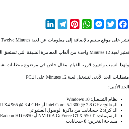
L
T
P
W
M
T
F
i
e
i
h
e
w
a
نشر على موقع ستيم بالإضافة إلى معلومات عن لعبة Twelve Minutes وتقييمات مواقع مهمة
n
l
n
a
s
i
c
تعتبر لعبة 12 Minutes واحدة من ألعاب المغامرة الشيقة التي تستحق التجربة ولكن قبل أن تستطيع الاستمتاع باللعبة، يجب التأكد من أن جهاز الكمبيوتر الخاص بك يلبي المتطلبات اللازمة لتشغيلها بسلاسة.
k
e
t
t
s
t
e
e
g
e
s
e
t
b
ولهذا السبب ولغيره قررنا القيام بمقال خاص في موضوع متطلبات تشغيل لعبة 12 Minutes على الكمبيوتر
d
r
r
A
n
e
o
متطلبات الحد الأدنى لتشغيل لعبة 12 Minutes على الـPC
I
a
e
p
g
r
o
الحد الأدنى:
n
m
s
p
e
k
نظام التشغيل: Windows 10
t
r
المعالج: Intel Core i5-2300 @ 2.8 GHz أو AMD Phenom II X4 965 @ 3.4 GHz
الذاكرة: 2 جيجابايت من ذاكرة الوصول العشوائي
الرسومات: NVIDIA GeForce GTX 550 Ti أو AMD Radeon HD 6850
مساحة التخزين: 8 جيجابايت