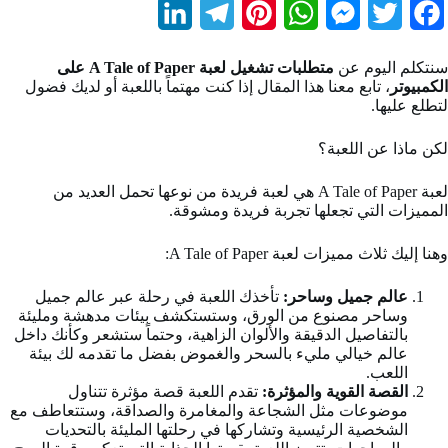
L
T
P
W
M
T
F
i
e
i
h
e
w
a
سنتكلم اليوم عن
متطلبات تشغيل لعبة A Tale of Paper على
n
l
n
a
s
i
c
الكمبيوتر
، تابع معنا هذا المقال إذا كنت مهتماً باللعبة أو لديك فضول
لتطلع عليها.
k
e
t
t
s
t
e
b
t
e
لكن ماذا عن اللعبة؟
s
e
g
e
d
r
r
A
n
e
o
لعبة A Tale of Paper هي لعبة فريدة من نوعها تحمل العديد من
المميزات التي تجعلها تجربة فريدة ومشوقة.
I
a
e
p
g
r
o
n
m
s
p
e
k
وهنا إليك ثلاث مميزات لعبة A Tale of Paper:
t
r
عالم جميل وساحر:
تأخذك اللعبة في رحلة عبر عالم جميل
وساحر مصنوع من الورق، وستستكشف بيئات مدهشة ومليئة
بالتفاصيل الدقيقة والألوان الزاهية، وحتماً ستشعر وكأنك داخل
عالم خيالي مليء بالسحر والغموض بفضل ما تقدمه لك بيئة
اللعب.
القصة القوية والمؤثرة:
تقدم اللعبة قصة مؤثرة تتناول
موضوعات مثل الشجاعة والمغامرة والصداقة، وستتعاطف مع
الشخصية الرئيسية وتشاركها في رحلتها المليئة بالتحديات