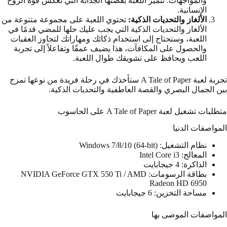
والمواجهات. تتميز اللعبة بقصتها الجذابة التي تعكس قوة الروح
الإنسانية.
الألغاز والتحديات الذكية:
تحتوي اللعبة على مجموعة متنوعة من
الألغاز والتحديات الذكية التي يجب عليك حلها للمضي قدمًا في
اللعبة، وستحتاج إلى استخدام ذكائك ومهاراتك لتجاوز العقبات
والحصول على المكافآت، هذا يضيف عمقًا وتفاعلاً إلى تجربة
اللعب ويحافظ على تشويقك طوال اللعبة.
تجربة لعبة A Tale of Paper ستأخذك في رحلة فريدة من نوعها تمزج
بين الجمال البصري والقصة العاطفية والتحديات الذكية.
متطلبات تشغيل لعبة A Tale of Paper على الحاسوب
المواصفات الدنيا
نظام التشغيل: Windows 7/8/10 (64-bit)
المعالج: Intel Core i3
الذاكرة: 4 جيجابايت
بطاقة الرسومات: NVIDIA GeForce GTX 550 Ti / AMD
Radeon HD 6950
مساحة التخزين: 6 جيجابايت
المواصفات الموصى بها