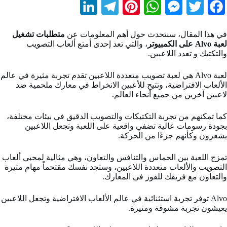
L
T
P
W
M
T
F
i
e
i
h
e
w
a
في هذا المقال، سنتحدث حول أهم المعلومات عن
متطلبات تشغيل
n
l
n
a
s
i
c
لعبة Alvo على الكمبيوتر
، والتي تعد إحدى أمتع ألعاب التصويب
والتكتيك و تعدد اللاعبين.
k
e
t
t
s
t
e
b
t
e
s
e
g
e
لعبة Alvo هي لعبة تصويب متعددة اللاعبين تقدم تجربة مثيرة في عالم
الألعاب الافتراضية، وتتيح للأعبين الانخراط في معارك ملحمية ضد
d
r
r
A
n
e
o
لاعبين آخرين من جميع أنحاء العالم.
I
a
e
p
g
r
o
كما تمكنهم من تجربة التكتيكات والتصويب الدقيق في بيئات مختلفة،
بجودة رسومات عالية تضفي واقعية على اللعبة وتجعل اللاعبين
n
m
s
p
e
k
يشعرون وكأنهم جزءًا من الحركة.
t
r
تمزج اللعبة بين الحماس والتنافس والتعاون، وهي مثالية لمحبي ألعاب
التصويب والألعاب متعددة اللاعبين، وستجد نفسك مقتحماً مهام مثيرة
والتعاون مع فريقك للفوز في المعارك.
Alvo توفر تجربة استثنائية في عالم الألعاب الافتراضية وتجعل اللاعبين
يعيشون تجربة مشوقة ومثيرة.