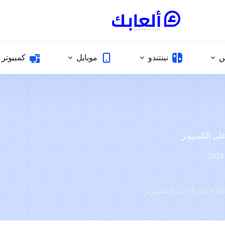
س
نينتندو
موبايل
كمبيوتر