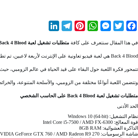
L
T
P
W
M
T
F
i
e
i
h
e
w
a
في هذا المقال سنتعرف على كافة
متطلبات تشغيل لعبة Back 4 Blood على الكمبيوتر
n
l
n
a
s
i
c
Back 4 Blood هي لعبة فيديو تعاونية على الإنترنت لأربعة لاعبين، تم تطويرها بواسطة Turtle Rock Studios ونشرها من قبل Warner Bros. Interactive Entertainment.
k
e
t
t
s
t
e
e
g
e
s
e
t
b
تتمحور فكرة اللعبة حول البقاء على قيد الحياة في عالم الزومبي، حيث
d
r
r
A
n
e
o
وتتضمن اللعبة أنواعًا مختلفة من الزومبي، والأسلحة المتنوعة، والخرائ
I
a
e
p
g
r
o
متطلبات تشغيل لعبة Back 4 Blood على الحاسب الشخصي
n
m
s
p
e
k
الحد الأدنى
t
r
نظام التشغيل: Windows 10 (64-bit)
قوة المعالج: Intel Core i5-7500 / AMD FX-6300
الذاكرة العشوائية: 8GB RAM
شاشة الرسوميات: NVIDIA GeForce GTX 760 / AMD Radeon R9 270