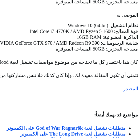
مساحة التخزين: 50GB المساحة المتوفرة
الموصى به
نظام التشغيل: Windows 10 (64-bit)
قوة المعالج: Intel Core i7-4770K / AMD Ryzen 5 1600
الذاكرة العشوائية: 16GB RAM
شاشة الرسوميات: NVIDIA GeForce GTX 970 / AMD Radeon R9 390
مساحة التخزين: 50GB المساحة المتوفرة
كان هذا باختصار كل ما تحتاجه من موضوع مواصفات تشغيل لعبة Back 4 Blood على جهاز الحاسوب الخاص، حتى تشغلها في أجود وأحسن الظروف.
نتمنى أن تكون المقالة مفيدة لك، وإذا كان كذلك فلا تنس مشاركتها من 
المصدر
مواضيع قد تهمك أيضاً:
متطلبات تشغيل لعبة God of War Ragnarök على الكمبيوتر
متطلبات تشغيل لعبة The Long Drive على الكمبيوتر