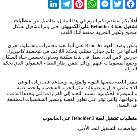
L
T
P
W
M
T
F
i
e
i
h
e
w
a
أهلاً بكم سنقدم لكم اليوم في هذا المقال، تفاصيل عن
متطلبات
n
l
n
a
s
i
c
تشغيل لعبة Beholder 3 على الكمبيوتر
، حتى يتم التشغيل بشكل
صحيح وتكون التجربة ممتعة أثناء اللعب.
k
e
t
t
s
t
e
b
t
e
s
e
g
e
يمكن وصف لعبة Beholder على أنها لعبة مغامرات وتفاعلية، تجري
أحداثها في عالم خيالي مظلم، يتحكم اللاعب في شخصية كاميريرا،
d
r
r
A
n
e
o
حارس الأمن الذي يعمل في بناية سكنية ويحاول تجسس حياة السكان
وجمع المعلومات عنهم، وذلك ضمن إطار النظام الشمولي الذي يحكم
I
a
e
p
g
r
o
الدولة.
n
m
s
p
e
k
تتميز اللعبة بقصتها القوية والمؤثرة، وتساعد على زيادة الوعي
t
r
الاجتماعي حول موضوعات مثل الحرية الشخصية والخصوصية
والسيطرة الحكومية، تستند اللعبة إلى القرارات التي يتخذها اللاعب
وعواقبها، والتي تؤثر على تطور القصة ومصير الشخصيات المختلفة
في اللعبة.
متطلبات تشغيل لعبة Beholder 3 على الحاسوب
مواصفات التشغيل للحد الأدنى