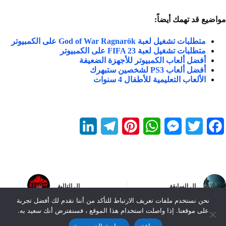
مواضيع قد تهمك أيضاً:
متطلبات تشغيل لعبة God of War Ragnarök على الكمبيوتر
متطلبات تشغيل لعبة FIFA 23 على الكمبيوتر
أفضل ألعاب الكمبيوتر للأجهزة الضعيفة
أفضل ألعاب PS3 لشخصين ستبهرك
الألعاب التعليمية للأطفال 4 سنوات
L
T
P
W
M
T
F
i
e
i
h
e
w
a
n
l
n
a
s
i
c
k
e
t
t
s
t
e
ال
السابقة
ال
التالية
e
g
e
s
e
t
b
نحن نستخدم ملفات تعريف الارتباط للتأكد من أننا نقدم لك أفضل تجربة
على موقعنا. إذا واصلت استخدام هذا الموقع ، فسنفترض أنك سعيد به.
d
r
r
A
n
e
o
موافق
سياسة الخصوصية