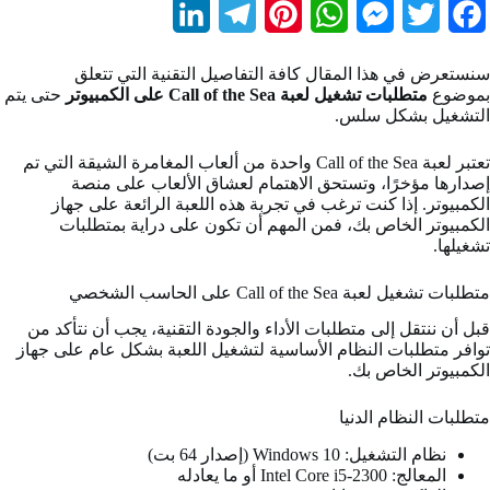
L
T
P
W
M
T
F
i
e
i
h
e
w
a
سنستعرض في هذا المقال كافة التفاصيل التقنية التي تتعلق
n
l
n
a
s
i
c
بموضوع
متطلبات تشغيل لعبة Call of the Sea على الكمبيوتر
حتى يتم
التشغيل بشكل سلس.
k
e
t
t
s
t
e
b
t
e
s
e
g
e
تعتبر لعبة Call of the Sea واحدة من ألعاب المغامرة الشيقة التي تم
إصدارها مؤخرًا، وتستحق الاهتمام لعشاق الألعاب على منصة
d
r
r
A
n
e
o
الكمبيوتر. إذا كنت ترغب في تجربة هذه اللعبة الرائعة على جهاز
الكمبيوتر الخاص بك، فمن المهم أن تكون على دراية بمتطلبات
I
a
e
p
g
r
o
تشغيلها.
n
m
s
p
e
k
متطلبات تشغيل لعبة Call of the Sea على الحاسب الشخصي
t
r
قبل أن ننتقل إلى متطلبات الأداء والجودة التقنية، يجب أن نتأكد من
توافر متطلبات النظام الأساسية لتشغيل اللعبة بشكل عام على جهاز
الكمبيوتر الخاص بك.
متطلبات النظام الدنيا
نظام التشغيل: Windows 10 (إصدار 64 بت)
المعالج: Intel Core i5-2300 أو ما يعادله