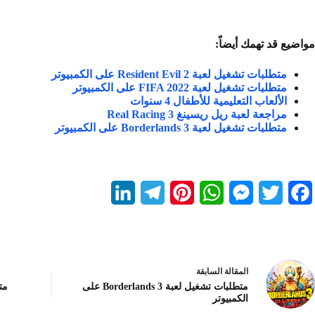
مواضيع قد تهمك أيضاً:
متطلبات تشغيل لعبة Resident Evil 2 على الكمبيوتر
متطلبات تشغيل لعبة FIFA 2022 على الكمبيوتر
الألعاب التعليمية للأطفال 4 سنوات
مراجعة لعبة ريل ريسينغ Real Racing 3
متطلبات تشغيل لعبة Borderlands 3 على الكمبيوتر
L
T
P
W
M
T
F
i
e
i
h
e
w
a
n
l
n
a
s
i
c
k
e
t
t
s
t
e
ال
مقالة
السابقة
متطلبات تشغيل لعبة Borderlands 3 على
e
g
e
s
e
t
b
الكمبيوتر
d
r
r
A
n
e
o