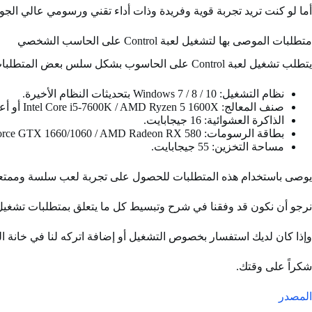
أما لو كنت تريد تجربة قوية وفريدة وذات أداء تقني ورسومي عالي الج
متطلبات الموصى بها لتشغيل لعبة Control على الحاسب الشخصي
يتطلب تشغيل لعبة Control على الحاسوب بشكل سلس بعض المتطلبات الموصى بها التالية:
نظام التشغيل: Windows 7 / 8 / 10 بتحديثات النظام الأخيرة.
صنف المعالج: Intel Core i5-7600K / AMD Ryzen 5 1600X أو أعلى.
الذاكرة العشوائية: 16 جيجابايت.
بطاقة الرسومات: NVIDIA GeForce GTX 1660/1060 / AMD Radeon RX 580 أو أعلى.
مساحة التخزين: 55 جيجابايت.
يوصى باستخدام هذه المتطلبات للحصول على تجربة لعب سلسة وممتعة في لعبة Control 
نرجو أن نكون قد وفقنا في شرح وتبسيط كل ما يتعلق بمتطلبات تشغيل لعبة Control على الك
وإذا كان لديك استفسار بخصوص التشغيل أو إضافة اتركه لنا في خانة 
شكراً على وقتك.
المصدر