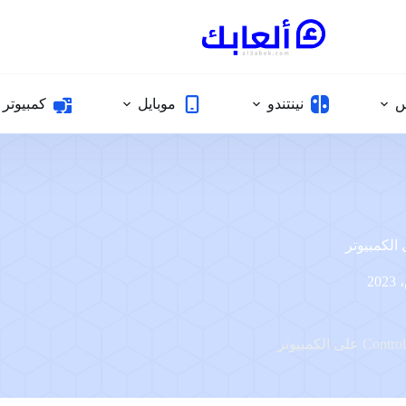
س
نينتندو
موبايل
كمبيوتر