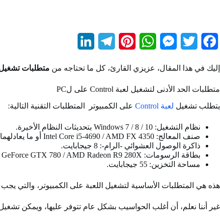
L
T
P
W
M
T
F
i
e
i
h
e
w
a
إليك في هذا المقال، عزيزي القارئ، كل ما تحتاجه من
متطلبات تشغيل لعبة Control على
n
l
n
a
s
i
c
متطلبات الحد الأدنى لتشغيل لعبة Control على لPC
k
e
t
t
s
t
e
يتطلب تشغيل
لعبة Control
على الكمبيوتر المتطلبات التقنية التالية:
e
g
e
s
e
t
b
d
r
r
A
n
e
o
نظام التشغيل: Windows 7 / 8 / 10 بتحديثات النظام الأخيرة.
صنف المعالج: Intel Core i5-4690 / AMD FX 4350 أو ما يعادلهما.
I
a
e
p
g
r
o
ذاكرة الوصول العشوائي -الرام-: 8 جيجابايت.
بطاقة الرسومات: NVIDIA GeForce GTX 780 / AMD Radeon R9 280X أو ما يعادلهما.
n
m
s
p
e
k
مساحة التخزين: 55 جيجابايت.
t
r
هذه هي المتطلبات الأساسية لتشغيل اللعبة على الكمبيوتر، والتي يجب التأ
غير أننا نعلم، أن أغلب الحواسيب بشكل عام تتوفر عليها، ويمكن تشغيل ال