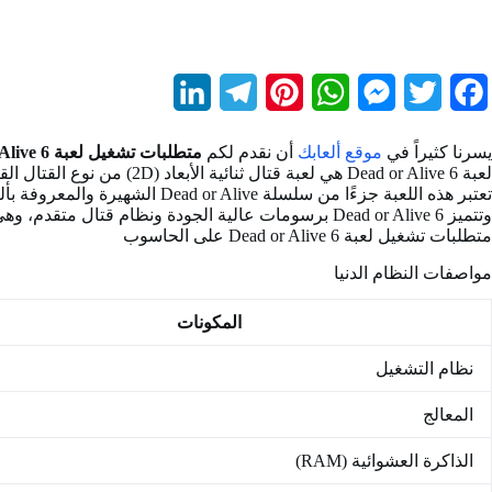
L
T
P
W
M
T
F
i
e
i
h
e
w
a
يسرنا كثيراً في
موقع ألعابك
أن نقدم لكم
متطلبات تشغيل لعبة Dead or Alive 6 على الكمبيوتر
n
l
n
a
s
i
c
لعبة Dead or Alive 6 هي لعبة قتال ثنائية الأبعاد (2D) من نوع القتال القتالي (Fighting) تم تطويرها ونشرها بواسطة Koei Tecmo Games.
تعتبر هذه اللعبة جزءًا من سلسلة Dead or Alive الشهيرة والمعروفة بألعاب القتال والتحدي.
k
e
t
t
s
t
e
وتتميز Dead or Alive 6 برسومات عالية الجودة ونظام قتال متقدم، وهي تعتبر واحدة من ألعاب القتال البارزة التي تقدم تجربة قتالية مميزة.
متطلبات تشغيل لعبة Dead or Alive 6 على الحاسوب
e
g
e
s
e
t
b
مواصفات النظام الدنيا
d
r
r
A
n
e
o
I
a
e
p
g
r
o
المكونات
n
m
s
p
e
k
نظام التشغيل
t
r
المعالج
الذاكرة العشوائية (RAM)