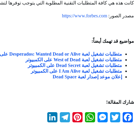
كانت هذه هي كافة المتطلبات التقنية المطلوبة التي يتوجب توفرها لتشغيل اللعبة Dead or Alive 6 بشكلٍ سلس ول
مصدر الصور:
https://www.forbes.com
مواضيع قد تهمك أيضاً:
متطلبات تشغيل لعبة Desperados: Wanted Dead or Alive على الكمبيوتر
متطلبات تشغيل لعبة West of Dead على الكمبيوتر
متطلبات تشغيل لعبة Dead Secret على الكمبيوتر
متطلبات تشغيل لعبة I Am Alive على الكمبيوتر
إعلان موعد إصدار لعبة Dead Space
شارك المقالة!
L
T
P
W
M
T
F
i
e
i
h
e
w
a