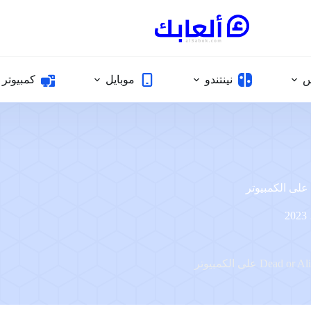
س
نينتندو
موبايل
كمبيوتر