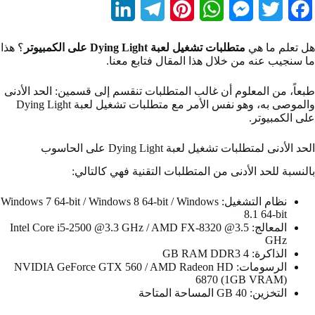
L
T
P
W
M
T
F
i
e
i
h
e
w
a
هل تعلم ما هي
متطلبات تشغيل لعبة Dying Light على الكمبيوتر
؟ هذا
n
l
n
a
s
i
c
ما سنجيب عنه من خلال هذا المقال فتابع معنا.
k
e
t
t
s
t
e
طبعاً، من المعلوم أن غالب المتطلبات تنقسم إلى قسمين: الحد الأدنى
b
t
e
s
e
g
e
والموصى به، وهو نفس الأمر مع متطلبات تشغيل لعبة Dying Light
على الكمبيوتر.
d
r
r
A
n
e
o
الحد الأدنى لمتطلبات تشغيل لعبة Dying Light على الحاسوب
I
a
e
p
g
r
o
بالنسبة للحد الأدنى من المتطلبات التقنية فهي كالتالي:
n
m
s
p
e
k
t
r
نظام التشغيل: Windows 7 64-bit / Windows 8 64-bit / Windows
8.1 64-bit
المعالج: Intel Core i5-2500 @3.3 GHz / AMD FX-8320 @3.5
GHz
الذاكرة: 4 GB RAM DDR3
الرسومات: NVIDIA GeForce GTX 560 / AMD Radeon HD
6870 (1GB VRAM)
التخزين: 40 GB المساحة المتاحة