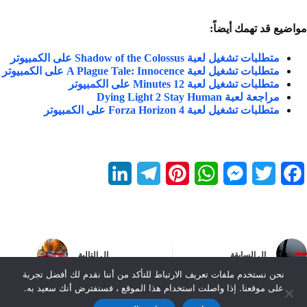
مواضيع قد تهمك أيضاً:
متطلبات تشغيل لعبة Shadow of the Colossus على الكمبيوتر
متطلبات تشغيل لعبة A Plague Tale: Innocence على الكمبيوتر
متطلبات تشغيل لعبة 12 Minutes على الكمبيوتر
مراجعة لعبة Dying Light 2 Stay Human
متطلبات تشغيل لعبة Forza Horizon 4 على الكمبيوتر
L
T
P
W
M
T
F
i
e
i
h
e
w
a
n
l
n
a
s
i
c
k
e
t
t
s
t
e
ال
السابقة
ال
التالية
e
g
e
s
e
t
b
نحن نستخدم ملفات تعريف الارتباط للتأكد من أننا نقدم لك أفضل تجربة
على موقعنا. إذا واصلت استخدام هذا الموقع ، فسنفترض أنك سعيد به.
d
r
r
A
n
e
o