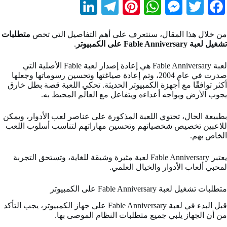
L
T
P
W
M
T
F
i
e
i
h
e
w
a
من خلال هذا المقال، سنتعرف على أهم التفاصيل التي تخص
متطلبات
n
l
n
a
s
i
c
تشغيل لعبة Fable Anniversary على الكمبيوتر
.
k
e
t
t
s
t
e
لعبة Fable Anniversary هي إعادة إصدار لعبة Fable الأصلية التي
b
t
e
s
e
g
e
صدرت في عام 2004، وتم إعادة صياغتها وتحسين رسوماتها وجعلها
أكثر توافقًا مع أجهزة الكمبيوتر الحديثة. تحكي اللعبة قصة بطل خارق
d
r
r
A
n
e
o
يجوب الأرض ويواجه أعداءه ويتفاعل مع العالم المحيط به.
I
a
e
p
g
r
o
بطبيعة الحال، تحتوي اللعبة المذكورة على عناصر لعب الأدوار، ويمكن
للاعبين تخصيص شخصياتهم وتحسين مهاراتهم لتناسب أسلوب اللعب
n
m
s
p
e
k
الخاص بهم.
t
r
يعتبر Fable Anniversary لعبة مثيرة وشيقة للغاية، وتستحق التجربة
لمحبي ألعاب الأدوار والخيال العلمي.
متطلبات تشغيل لعبة Fable Anniversary على الكمبيوتر
قبل البدء في لعبة Fable Anniversary على جهاز الكمبيوتر، يجب التأكد
من أن الجهاز يلبي جميع متطلبات النظام الموصى بها.