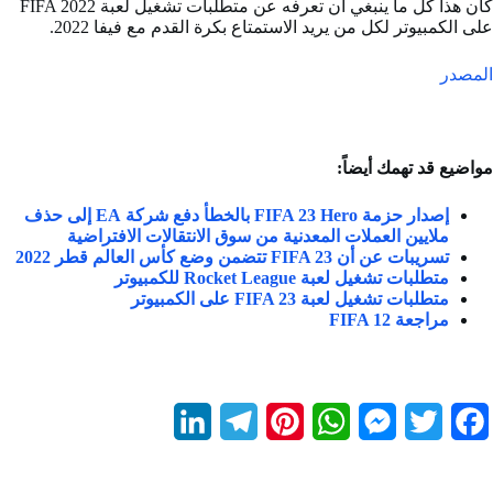
كان هذا كل ما ينبغي أن تعرفه عن متطلبات تشغيل لعبة FIFA 2022
على الكمبيوتر لكل من يريد الاستمتاع بكرة القدم مع فيفا 2022.
المصدر
مواضيع قد تهمك أيضاً:
إصدار حزمة FIFA 23 Hero بالخطأ دفع شركة EA إلى حذف
ملايين العملات المعدنية من سوق الانتقالات الافتراضية
تسريبات عن أن FIFA 23 تتضمن وضع كأس العالم قطر 2022
متطلبات تشغيل لعبة Rocket League للكمبيوتر
متطلبات تشغيل لعبة FIFA 23 على الكمبيوتر
مراجعة FIFA 12
L
T
P
W
M
T
F
i
e
i
h
e
w
a