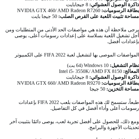
ذاكرة الوصول العشوائي:
8 جيجابايت
بطاقة الرسوميات:
NVIDIA GTX 460/ AMD Radeon R7260
مساحة تثبيت اللعبة على القرص الصلب:
50 جيجا بايت
يرجى ملاحظة أن هذه هي مواصفات الحد الأدنى من المتطلبات ومن
أجل تشغيل اللعبة بسلاسة على إعدادات رسومات أعلى، يوصى
بإعدادات أفضل.
المواصفات الموصى بها لتشغيل لعبة FIFA 2022 على الكمبيوتر
نظام التشغيل:
Windows 10 (64 بت)
المعالج:
Intel i5- 3550K/ AMD FX 8150
ذاكرة الوصول العشوائي:
8 جيجابايت
بطاقة الرسوميات:
NVIDIA GTX 660/ AMD Radeon R9270
مساحة التخزين:
50 جيجا
طبعاً، ستسمح لك هذه المواصفات بلعب FIFA 2022 بإعدادات
رسومات أعلى وأداء أفضل في كل التفاصيل.
ومع ذلك، للحصول على أفضل تجربة لعب، يوصى دائمًا بتثبيت آخر
تحديثات الأجهزة والبرامج.