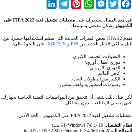
L
T
P
W
M
T
F
i
e
i
h
e
w
a
في هذه المقال سنتعرف على
متطلبات تشغيل لعبة FIFA 2022 على
n
l
n
a
s
i
c
الكمبيوتر
بشكل مفصل ومبسط.
k
e
t
t
s
t
e
تقدم FIFA 22 بعض الميزات الجديدة التي سيتم استخدامها حصريًا من
b
t
e
s
قبل مالكي الجيل الجديد من
PS5
e
و
g
XBOX X
e
، على النحو التالي:
d
r
r
A
n
e
o
البطولات الخمس الكبرى
دوري أبطال أوروبا
I
a
e
p
g
r
o
الدوري الأوروبي
كأس العالم
n
m
s
p
e
k
الكثير من البطولات للعب.
t
r
رسومات أسطورية ولعب سلس
لكن قبل ذلك، ينبغي أن تتحقق من المواصفات التقنية الخاصة بجهازك،
حتى يتسنى لك اللعب بدون مشاكل.
متطلبات تشغيل لعبة FIFA 2022 على الكمبيوتر – الحد الأدنى
نظام التشغيل:
Windows 7/8.1/ 10 (64 بت)
المعالج المركزي:
Intel i3- 2100/ AMD Phenom II X4 965