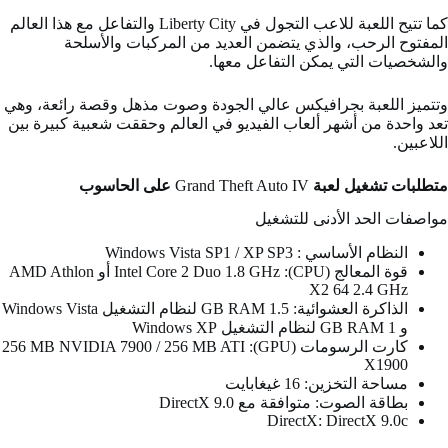
كما تتيح اللعبة للاعب التجول في Liberty City والتفاعل مع هذا العالم
المفتوح الرحب، والذي يتضمن العديد من المركبات والأسلحة
والشخصيات التي يمكن التفاعل معها.
وتتميز اللعبة بجرافيكس عالي الجودة وصوت مذهل وقصة رائعة، وهي
تعد واحدة من أشهر ألعاب الفيديو في العالم وحققت شعبية كبيرة بين
اللاعبين.
متطلبات تشغيل لعبة
Grand Theft Auto IV
على الحاسوب
مواصفات الحد الأدنى للتشغيل
النظام الأساسي : Windows Vista SP1 / XP SP3
قوة المعالج (CPU): Intel Core 2 Duo 1.8 GHz أو AMD Athlon
X2 64 2.4 GHz
الذاكرة العشوائية: 1.5 GB RAM لنظام التشغيل Windows Vista
و 1 GB RAM لنظام التشغيل Windows XP
كارت الرسومات (GPU): 256 MB NVIDIA 7900 / 256 MB ATI
X1900
مساحة التخزين: 16 غيغابايت
بطاقة الصوت: متوافقة مع DirectX 9.0
DirectX: DirectX 9.0c