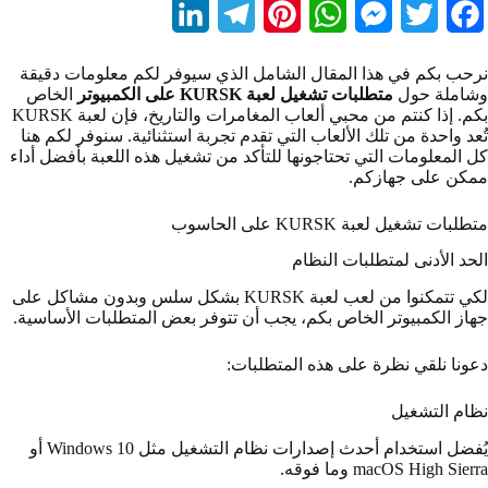
L
T
P
W
M
T
F
i
e
i
h
e
w
a
نرحب بكم في هذا المقال الشامل الذي سيوفر لكم معلومات دقيقة
n
l
n
a
s
i
c
وشاملة حول
متطلبات تشغيل لعبة KURSK على الكمبيوتر
الخاص
بكم. إذا كنتم من محبي ألعاب المغامرات والتاريخ، فإن لعبة KURSK
k
e
t
t
s
t
e
تُعد واحدة من تلك الألعاب التي تقدم تجربة استثنائية. سنوفر لكم هنا
كل المعلومات التي تحتاجونها للتأكد من تشغيل هذه اللعبة بأفضل أداء
e
g
e
s
e
t
b
ممكن على جهازكم.
d
r
r
A
n
e
o
متطلبات تشغيل لعبة KURSK على الحاسوب
I
a
e
p
g
r
o
الحد الأدنى لمتطلبات النظام
n
m
s
p
e
k
لكي تتمكنوا من لعب لعبة KURSK بشكل سلس وبدون مشاكل على
t
r
جهاز الكمبيوتر الخاص بكم، يجب أن تتوفر بعض المتطلبات الأساسية.
دعونا نلقي نظرة على هذه المتطلبات:
نظام التشغيل
يُفضل استخدام أحدث إصدارات نظام التشغيل مثل Windows 10 أو
macOS High Sierra وما فوقه.