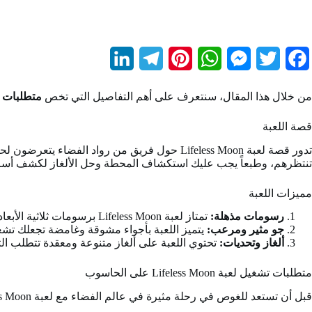
L
T
P
W
M
T
F
i
e
i
h
e
w
a
من خلال هذا المقال، سنتعرف على أهم التفاصيل التي تخص
متطلبات تشغيل لعبة n
n
l
n
a
s
i
c
قصة اللعبة
k
e
t
t
s
t
e
تدور قصة لعبة Lifeless Moon حول فريق من روا
e
g
e
s
e
t
b
تنتظرهم، وطبعاً يجب عليك استكشاف المحطة وحل الألغاز لكشف أسرار 
d
r
r
A
n
e
o
مميزات اللعبة
I
a
e
p
g
r
o
رسومات مذهلة:
تمتاز لعبة Lifeless Moon برسومات ثلاثية الأبعاد فائقة الجودة، مما يخلق تجربة بصرية مذهلة وواقعية.
n
m
s
p
e
k
جو مثير ومرعب:
يتميز اللعبة بأجواء مشوقة وغامضة تجعلك تشعر
ألغاز وتحديات:
تحتوي اللعبة على ألغاز متنوعة ومعقدة تتطلب التف
t
r
متطلبات تشغيل لعبة Lifeless Moon على الحاسوب
قبل أن تستعد للغوص في رحلة مثيرة في عالم الفضاء مع لعبة Lifeless Moon، تحقق من توافر متطلبات التشغيل اللازمة على جهاز الكمبيوتر الخاص بك.