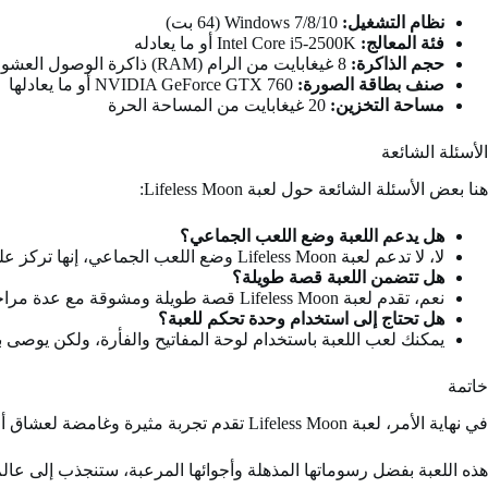
نظام التشغيل:
Windows 7/8/10 (64 بت)
فئة المعالج:
Intel Core i5-2500K أو ما يعادله
حجم الذاكرة:
8 غيغابايت من الرام (RAM) ذاكرة الوصول العشوائي
صنف بطاقة الصورة:
NVIDIA GeForce GTX 760 أو ما يعادلها
مساحة التخزين:
20 غيغابايت من المساحة الحرة
الأسئلة الشائعة
هنا بعض الأسئلة الشائعة حول لعبة Lifeless Moon:
هل يدعم اللعبة وضع اللعب الجماعي؟
لا، لا تدعم لعبة Lifeless Moon وضع اللعب الجماعي، إنها تركز على تجربة اللاعب الفردي.
هل تتضمن اللعبة قصة طويلة؟
نعم، تقدم لعبة Lifeless Moon قصة طويلة ومشوقة مع عدة مراحل وأحداث مثيرة.
هل تحتاج إلى استخدام وحدة تحكم للعبة؟
يمكنك لعب اللعبة باستخدام لوحة المفاتيح والفأرة، ولكن يوصى 
خاتمة
في نهاية الأمر، لعبة Lifeless Moon تقدم تجربة مثيرة وغامضة لعشاق ألعاب المغامرات والألغاز، انطلق في مغامرة اكتشاف محطة الفضاء المهجورة وحل الألغاز المعقدة لكشف أسرار القمر.
هذه اللعبة بفضل رسوماتها المذهلة وأجوائها المرعبة، ستنجذب إلى عال