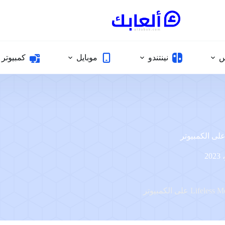
س
نينتندو
موبايل
كمبيوتر