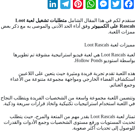
L
T
P
W
M
T
F
i
e
i
h
e
w
a
سنقدم لكم في هذا المقال الشامل
متطلبات تشغيل لعبة Loot
n
l
n
a
s
i
c
Rascals على الكمبيوتر
وفق أداء الحد الأدنى والموصى به مع ذكر بعض
ممزات اللعبة.
k
e
t
t
s
t
e
b
t
مميزات لعبة Loot Rascals
e
s
e
g
e
لعبة Loot Rascals هي لعبة فيديو استراتيجية مشوقة تم تطويرها
d
r
r
A
n
e
o
بواسطة استوديو Hollow Ponds.
I
a
e
p
g
r
o
هذه اللعبة تقدم تجربة فريدة ومثيرة حيث يتعين على اللاعبين
n
m
s
p
e
k
استكشاف الفضاء الخارجي ومواجهة مجموعة متنوعة من الأعداء
وجمع الغنائم.
t
r
وتتضمن اللعبة مجموعة واسعة من الشخصيات الفريدة ويتطلب النجاح
في اللعبة استخدام استراتيجيات تكتيكية واتخاذ قرارات سريعة وذكية.
تمتاز لعبة Loot Rascals بقدر مهم من المتعة والمرح، حيث يتطلب
تحديث المستويات ورفع مستوى الشخصيات وجمع الأدوات والقدرات
للوصول إلى تحديات أكثر صعوبة.