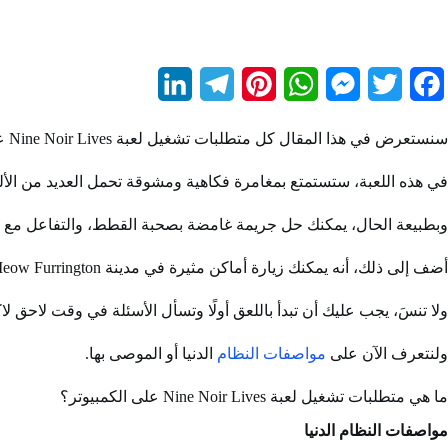
L
T
P
W
M
T
F
i
e
i
h
e
w
a
سنستعرض في هذا المقال كل متطلبات تشغيل لعبة Nine Noir Lives على الكمبيوتر
n
l
n
a
s
i
c
في هذه اللعبة، ستستمتع بمغامرة فكاهية ومشوقة تحمل العديد من الألغ
k
e
t
t
s
t
e
e
g
e
s
e
t
b
وبطبيعة الحال، يمكنك حل جريمة غامضة بصحبة القطط، والتفاعل مع
d
r
r
A
n
e
o
أضف إلى ذلك، أنه يمكنك زيارة أماكن مثيرة في مدينة Meow Meow Furrington وتحل ألغازًا مذهلة كذلك.
I
a
e
p
g
r
o
ولا تنسَ، يجب عليك أن تبدأ باللعق أولًا وتسأل الأسئلة في وقت لاحق ل
n
m
s
p
e
k
ولنتعرف الآن على
مواصفات النظام
الدنيا أو الموصى بها.
t
r
ما هي متطلبات تشغيل لعبة Nine Noir Lives على الكمبيوتر؟
مواصفات النظام الدنيا