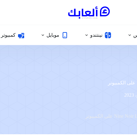
س
نينتندو
موبايل
كمبيوتر