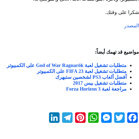
شكرا على وقتك.
المصدر
مواضيع قد تهمك أيضاً:
متطلبات تشغيل لعبة God of War Ragnarök على الكمبيوتر
متطلبات تشغيل لعبة FIFA 23 على الكمبيوتر
أفضل ألعاب PS3 لشخصين ستبهرك
متطلبات تشغيل بيس 2017
مراجعة لعبة 3 Forza Horizon
L
T
P
W
M
T
F
i
e
i
h
e
w
a
n
l
n
a
s
i
c