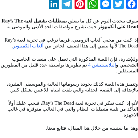
L
T
P
W
M
T
F
i
e
i
h
e
w
a
سوف نتحدث اليوم عن كل ما يتعلق ب
متطلبات تشغيل لعبة Ray’s The
n
l
n
a
s
i
c
Dead على الكمبيوتر
حيث نشرح مواصفات الحد الأدنى والموصى به.
k
e
t
t
s
t
e
إذا كنت من محبي ألعاب الزومبي، فربما ترغب في تجربة لعبة Ray’s
b
The Dead لأنها تنتمي إلى هذا الصنف الخاص من
t
e
s
e
g
e
ألعاب الكمبيوتر
.
d
r
r
A
n
e
o
وللإشارة، فإن اللعبة المذكورة التي تعمل على منصات الحاسوب
الشخصي و
البلايستيشن 4
تم تطويرها بواسطة عدد قليل من المطورين
I
a
e
p
g
r
o
المستقلين.
n
m
s
p
e
k
وتتميز هذه اللعبة كذلك بجودة رسوماتها العالية والموسيقى المثيرة،
t
r
بالإضافة إلى القصة الجذابة والتي تلفت انتباه اللاعبين بشكل كبير.
لأنه إذا كنت تفكر في تجربة لعبة Ray’s The Dead، فيجب عليك أولاً
التأكد من تلبية متطلبات النظام والتي في الغالب متوفرة في غالب
الاجهزة.
وهذا ما سنبينه من خلال هذا المقال، فتابع معنا.