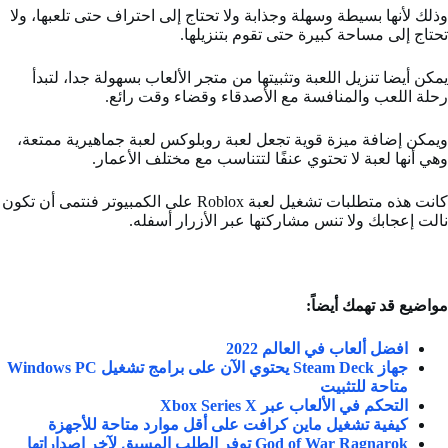
وذلك لأنها بسيطة وسهلة وجذابة ولا تحتاج إلى احتراف حتى تلعبها، ولا
تحتاج إلى مساحة كبيرة حتى تقوم بتنزيلها.
يمكن أيضا تنزيل اللعبة وتثبيتها من متجر الألعاب بسهولة جدا، لتبدأ
رحلة اللعب والمنافسة مع الأصدقاء وقضاء وقت رائع.
ويمكن إضافة ميزة قوية تجعل لعبة روبلوكس لعبة جماهيرية ممتعة،
وهي أنها لعبة لا تحتوي عنفًا لتتناسب مع مختلف الأعمار.
كانت هذه متطلبات تشغيل لعبة Roblox على الكمبيوتر فنتمى أن تكون
نالت إعجابك ولا تنس مشاركتها عبر الأزرار أسفله.
مواضيع قد تهمك أيضاً:
افضل ألعاب في العالم 2022
جهاز Steam Deck يحتوي الآن على برامج تشغيل Windows PC
متاحة للتثبيت
التحكم في الألعاب عبر Xbox Series X
كيفية تشغيل ماين كرافت على أقل موارد متاحة للأجهزة
God of War Ragnarok توفر الطلب المسبق لآخر إصداراتها