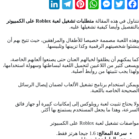
L
T
P
W
M
T
F
i
e
i
h
e
w
a
نتناول في هذه المقالة
متطلبات تشغيل لعبة Roblox على الكمبيوتر
n
l
n
a
s
i
c
بالتفصيل وأيضا كيفية تشغيلها عليه.
k
e
t
t
s
t
e
وهذه اللعبة مصممة خصيصا للأطفال والمراهقين، حيث تتيح بهم أن
b
t
e
s
e
g
e
ينشئوا شخصيتهم الرقمية وكذا تزيينها وتلبيسها.
d
r
r
A
n
e
o
كما يمكنهم أن يطلقوا لخيالهم العنان حتى يصنعوا ألعابهم الخاصة،
ويسعى كثير من اللاعبين لتحميل اللعبة لبساطتها وسهولة استخدامها،
I
a
e
p
g
r
o
ولهذا يجب تثبيتها من روابط أصلية.
n
m
s
p
e
k
ويمكن استخدام برنامج تشغيل الألعاب لضمان إيصال الرسائل
t
r
الصحيحة الخاصه باللعبة.
ولا يحتاج تثبيت لعبة روبلوكس إلى إمكانيات كبيرة أو جهاز فائق
السرعة، وهذا ما يجعل المستخدم يستمتع بها أكثر.
مواصفات تشغيل لعبة Roblox على الكمبيوتر
سرعة المعالج:
1.6 جيجا هرتز فقط.