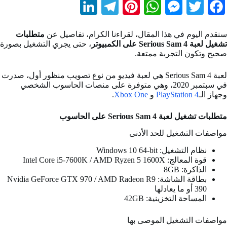
L
T
P
W
M
T
F
i
e
i
h
e
w
a
سنقدم اليوم في هذا المقال، لقراءنا الكرام، تفاصيل عن
متطلبات
n
l
n
a
s
i
c
تشغيل لعبة Serious Sam 4 على الكمبيوتر
، حتى يجري التشغيل بصورة
صحيح وتكون التجربة ممتعة.
k
e
t
t
s
t
e
b
t
e
s
e
g
e
لعبة Serious Sam 4 هي لعبة فيديو من نوع تصويب منظور أول، صدرت
في سبتمبر 2020، وهي متوفرة على منصات الحاسوب الشخصي
d
r
r
A
n
e
o
وجهاز الـ
PlayStation 4
و
Xbox One
.
I
a
e
p
g
r
o
متطلبات تشغيل لعبة Serious Sam 4 على الحاسوب
n
m
s
p
e
k
مواصفات التشغيل للحد الأدنى
t
r
نظام التشغيل: Windows 10 64-bit
قوة المعالج: Intel Core i5-7600K / AMD Ryzen 5 1600X
الذاكرة: 8GB
بطاقة الشاشة: Nvidia GeForce GTX 970 / AMD Radeon R9
390 أو ما يعادلها
المساحة التخزينية: 42GB
مواصفات التشغيل الموصى بها