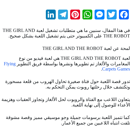
L
T
P
W
M
T
F
i
e
i
h
e
w
a
في هذا المقال، سنبين ما هي متطلبات تشغيل لعبة THE GIRL AND
n
l
n
a
s
i
c
THE ROBOT على الكمبيوتر حتى يتم تشغيل اللعبة بشكل صحيح.
k
e
t
t
s
t
e
لمحة عن لعبة THE GIRL AND THE ROBOT
e
g
e
s
e
t
b
لعبة THE GIRL AND THE ROBOT هي لعبة فيديو من نوع
المغامرات والألغاز تم تطويرها ونشرها بواسطة فريق التطوير
Flying
d
r
r
A
n
e
o
.
Carpets Games
I
a
e
p
g
r
o
تدور قصة اللعبة حول فتاة صغيرة تحاول الهروب من قلعة مسحورة
n
m
s
p
e
k
وتكتشف خلال رحلتها روبوت يمكن التحكم به.
t
r
يتعاون اللاعب مع الفتاة والروبوت لحل الألغاز وتجاوز العقبات وهزيمة
الأعداء للوصول إلى نهاية اللعبة.
كما تتميز اللعبة برسومات جميلة وجو موسيقي مميز وقصة مشوقة
تلفت انتباه اللاعبين من جميع الأعمار.