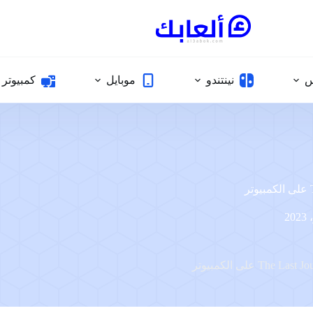
س
نينتندو
موبايل
كمبيوتر