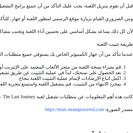
قبل أن تقوم بتنزيل اللعبة، يجب عليك التأكد من أن جميع برامج التشغي
ومن الضروري القيام بزيارة موقع الرسمي لمطور اللعبة أو جهاز، للت
لأن كل ذلك يساعد بشكل أساسي على تحسين أداء اللعبة وتجنب مشاكل ا
طريقة تثبيت اللعبة
عندما تتأكد من أن جهاز الكمبيوتر الخاص بك يستوفي جميع متطلبات النظام الأساسية،
قم بشراء نسخة اللعبة من متجر الألعاب المعتمد على الإنترنت 
بعد الحصول على نسختك، ابدأ في عملية التثبيت عن طريق تشغيل
اكمل اتباع الإرشادات لإتمام عملية التثبيت اللعبة بنجاح.
بمجرد الانتهاء من التثبيت، قم بتشغيل اللعبة واستمتع بتجربة اللع
كانت هذه أهم المعلومات عن متطلبات تشغيل لعبة The Last Journey على الكمبيوتر ليتم اللعب في ظروف جيدة.
مصدر الصورة:
https://store.steampowered.com