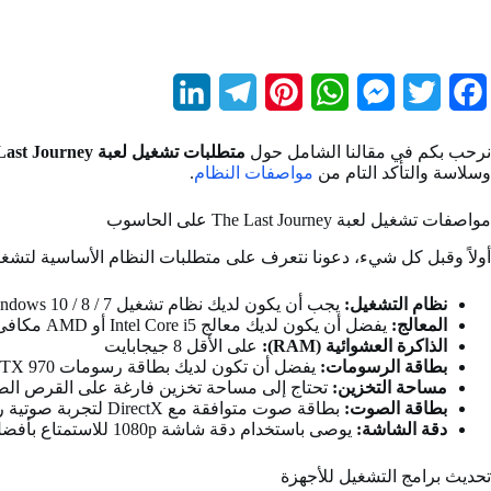
L
T
P
W
M
T
F
i
e
i
h
e
w
a
نرحب بكم في مقالنا الشامل حول
متطلبات تشغيل لعبة The Last Journey على الكمبيوتر
n
l
n
a
s
i
c
وسلاسة والتأكد التام من
مواصفات النظام
.
k
e
t
t
s
t
e
مواصفات تشغيل لعبة The Last Journey على الحاسوب
e
g
e
s
e
t
b
أولاً وقبل كل شيء، دعونا نتعرف على متطلبات النظام الأساسية لتشغيل لعبة t Journey
d
r
r
A
n
e
o
نظام التشغيل:
يجب أن يكون لديك نظام تشغيل Windows 10 / 8 / 7 أو macOS X (إصدار 10.11 فأعلى) لتشغيل اللعبة بنجاح.
I
a
e
p
g
r
o
المعالج:
يفضل أن يكون لديك معالج Intel Core i5 أو AMD مكافئ.
الذاكرة العشوائية (RAM):
على الأقل 8 جيجابايت
n
m
s
p
e
k
بطاقة الرسومات:
يفضل أن تكون لديك بطاقة رسومات NVIDIA GeForce GTX 970 أو AMD Radeon R9 280X لتجربة رسومات سلسة وعالية الجودة.
مساحة التخزين:
تحتاج إلى مساحة تخزين فارغة على القرص الصلب بحجم 20 جيجابايت على الأقل لتثبيت اللعبة وحفظ ا
t
r
بطاقة الصوت:
بطاقة صوت متوافقة مع DirectX لتجربة صوتية رائعة أثناء اللعب.
دقة الشاشة:
يوصى باستخدام دقة شاشة 1080p للاستمتاع بأفضل جودة رسومات.
تحديث برامج التشغيل للأجهزة