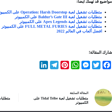
مواضيع قد تهمك أيضاً:
متطلبات تشغيل لعبة Operation: Harsh Doorstop على الكمبيوتر
متطلبات تشغيل لعبة Baldur’s Gate III على الكمبيوتر
متطلبات تشغيل لعبة Apex Legends على الكمبيوتر
متطلبات تشغيل لعبة FULL METAL FURIES على الكمبيوتر
افضل ألعاب في العالم 2022
شارك المقالة!
L
T
P
W
M
T
F
i
e
i
h
e
w
a
n
l
n
a
s
i
c
k
e
t
t
s
t
e
ال
مقالة
السابقة
متطلبات تشغيل لعبة Tidal Tribe على
e
g
e
s
e
t
b
الكمبيوتر
d
r
r
A
n
e
o