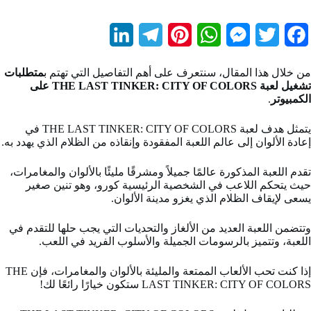
L
T
P
W
M
T
F
i
e
i
h
e
w
a
من خلال هذا المقال، سنتعرف على أهم التفاصيل التي تهتم ب
متطلبات
n
l
n
a
s
i
c
تشغيل لعبة THE LAST TINKER: CITY OF COLORS على
الكمبيوتر
.
k
e
t
t
s
t
e
b
t
e
s
e
g
e
يتمثل هدف لعبة THE LAST TINKER: CITY OF COLORS في
إعادة الألوان إلى عالم اللعبة المفقودة وإنقاذه من الظلام الذي يهدد به.
d
r
r
A
n
e
o
تقدم اللعبة المذكورة عالمًا جميلاً ومشرقًا مليئًا بالألوان والمغامرات،
I
a
e
p
g
r
o
حيث يتحكم اللاعب في الشخصية الرئيسية كورو، وهو تنين صغير
يسعى لإيقاف الظلام الذي يغزو مدينة الألوان.
n
m
s
p
e
k
t
r
وتتضمن اللعبة العديد من الألغاز والتحديات التي يجب حلها للتقدم في
اللعبة، وتتميز بالرسومات الجميلة والأسلوب الفريد في اللعب.
إذا كنت تحب الألعاب الممتعة والمليئة بالألوان والمغامرات، فإن THE
LAST TINKER: CITY OF COLORS ستكون خيارًا رائعًا لك!