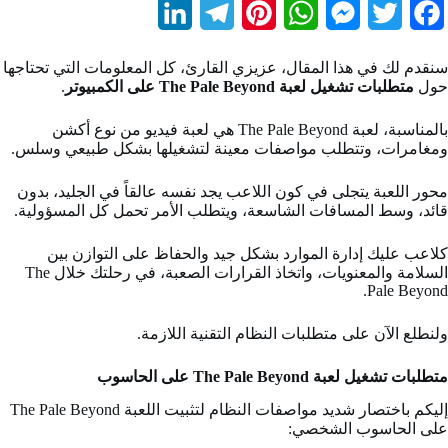
L
T
P
W
M
T
F
i
e
i
h
e
w
a
سنقدم لك في هذا المقال، عزيزي القارئ، كل المعلومات التي تحتاجها
n
l
n
a
s
i
c
حول
متطلبات تشغيل لعبة The Pale Beyond على الكمبيوتر
.
k
e
t
t
s
t
e
بالمناسبة، لعبة The Pale Beyond هي لعبة فيديو من نوع أكشن
b
t
e
s
e
g
e
ومغامرات، وتتطلب مواصفات معينة لتشغيلها بشكل طبيعي وسلس.
d
r
r
A
n
e
o
محور اللعبة يتجلى في كون اللاعب يجد نفسه عالقاً في الجليد، بدون
قائد، وسط المسافات الشاسعة، ويتطلب الأمر تحمل كل المسؤولية.
I
a
e
p
g
r
o
n
m
s
p
e
k
كلاعب عليك إدارة الموارد بشكل جيد والحفاظ على التوازن بين
السلامة والمعنويات، واتخاذ القرارات الصعبة، في رحلتك خلال The
t
r
Pale Beyond.
ولنطلع الآن على متطلبات النظام التقنية اللازمة.
متطلبات تشغيل لعبة The Pale Beyond على الحاسوب
إليكم باختصار شديد مواصفات النظام لتثبيت اللعبة The Pale Beyond
على الحاسوب الشخصي: