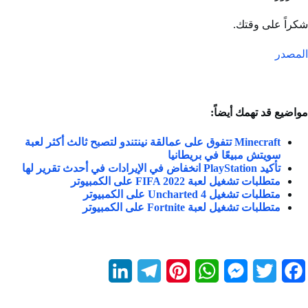
شكراً على وقتك.
المصدر
مواضيع قد تهمك أيضاً:
Minecraft تتفوق على عمالقة نينتندو لتصبح ثالث أكثر لعبة
سويتش مبيعًا في بريطانيا
تأكيد PlayStation انخفاض في الإيرادات في أحدث تقرير لها
متطلبات تشغيل لعبة FIFA 2022 على الكمبيوتر
متطلبات تشغيل Uncharted 4 على الكمبيوتر
متطلبات تشغيل لعبة Fortnite على الكمبيوتر
L
T
P
W
M
T
F
i
e
i
h
e
w
a