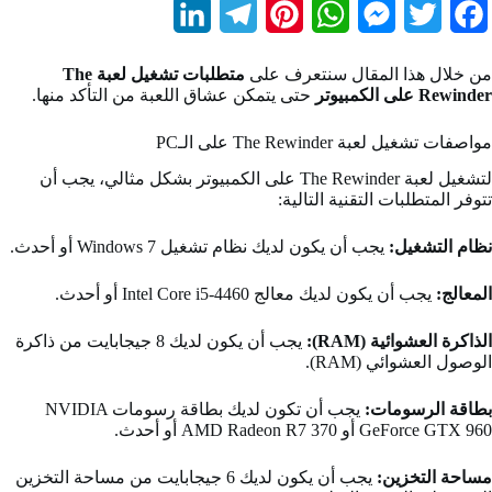
L
T
P
W
M
T
F
i
e
i
h
e
w
a
من خلال هذا المقال سنتعرف على
متطلبات تشغيل لعبة The
n
l
n
a
s
i
c
Rewinder على الكمبيوتر
حتى يتمكن عشاق اللعبة من التأكد منها.
k
e
t
t
s
t
e
مواصفات تشغيل لعبة The Rewinder على الـPC
e
g
e
s
e
t
b
لتشغيل لعبة The Rewinder على الكمبيوتر بشكل مثالي، يجب أن
تتوفر المتطلبات التقنية التالية:
d
r
r
A
n
e
o
I
a
e
p
g
r
o
نظام التشغيل:
يجب أن يكون لديك نظام تشغيل Windows 7 أو أحدث.
n
m
s
p
e
k
المعالج:
يجب أن يكون لديك معالج Intel Core i5-4460 أو أحدث.
t
r
الذاكرة العشوائية (RAM):
يجب أن يكون لديك 8 جيجابايت من ذاكرة
الوصول العشوائي (RAM).
بطاقة الرسومات:
يجب أن تكون لديك بطاقة رسومات NVIDIA
GeForce GTX 960 أو AMD Radeon R7 370 أو أحدث.
مساحة التخزين:
يجب أن يكون لديك 6 جيجابايت من مساحة التخزين