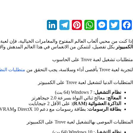
L
T
P
W
M
T
F
i
e
i
h
e
w
a
إذا كنت من محبي ألعاب العالم المفتوح والمغامرات الخيالية، فإن لعبة Trove تأتي لتقدم لك تجربة فريدة تمزج بين الإبداع والاستكشاف. في هذا المقال، سنلقي نظرة عل
n
l
n
a
s
i
c
الكمبيوتر
بكل تفصيل، لتتمكن من الانغماس في هذا العالم المدهش والا
k
e
t
t
s
t
e
متطلبات تشغيل لعبة Trove على الحاسوب
e
g
e
s
e
t
b
لتجربة لعبة Trove بأقصى أداء وسلاسة، يجب التحقق من
متطلبات النظا
d
r
r
A
n
e
o
المتطلبات الدنيا لتشغيل لعبة Trove على الكمبيوتر
I
a
e
p
g
r
o
نظام التشغيل
: Windows 7 (64 بت)
n
m
s
p
e
k
المعالج
: معالج ثنائي النواة بسرعة 2.0 جيجاهرتز
الذاكرة العشوائية (RAM)
: على الأقل 2 جيجابايت
t
r
بطاقة الرسومات
: بطاقة رسومات مع دعم DirectX 10 وVRAM بحجم 512 ميجابايت.
المتطلبات الموصى بهالتشغيل لعبة Trove على الكمبيوتر
نظام التشغيل
: Windows 10 (64 بت)