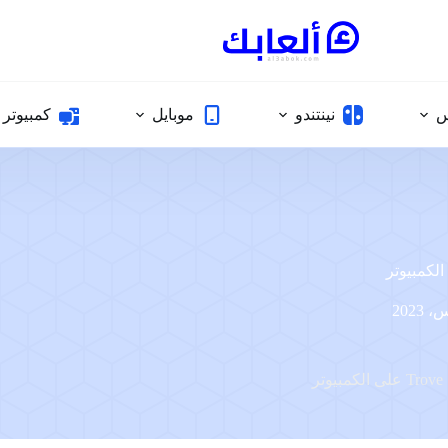
س
نينتندو
موبايل
كمبيوتر
ر