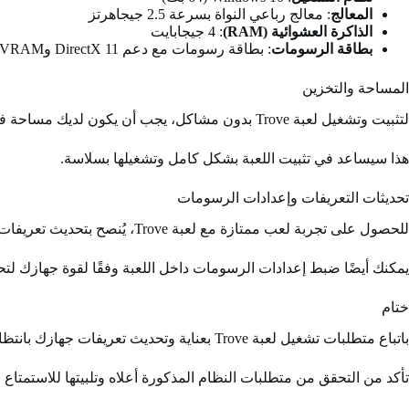
المعالج
: معالج رباعي النواة بسرعة 2.5 جيجاهرتز
الذاكرة العشوائية (RAM)
: 4 جيجابايت
بطاقة الرسومات
: بطاقة رسومات مع دعم DirectX 11 وVRAM بحجم 1 جيجابايت
المساحة والتخزين
لتثبيت وتشغيل لعبة Trove بدون مشاكل، يجب أن يكون لديك مساحة فارغة على القرص الصلب بحجم 1 جيجابايت على الأقل.
هذا سيساعد في تثبيت اللعبة بشكل كامل وتشغيلها بسلاسة.
تحديثات التعريفات وإعدادات الرسومات
للحصول على تجربة لعب ممتازة مع لعبة Trove، يُنصح بتحديث تعريفات بطاقة الرسومات إلى أحدث إصدار مُتاح.
يمكنك أيضًا ضبط إعدادات الرسومات داخل اللعبة وفقًا لقوة جهازك لتح
ختام
باتباع متطلبات تشغيل لعبة Trove بعناية وتحديث تعريفات جهازك بانتظام، ستكون على أتم الاستعداد لاستكشاف هذا العالم المدهش وخوض مغامرات لا تُنسى.
تأكد من التحقق من متطلبات النظام المذكورة أعلاه وتلبيتها للاستمتاع بأ